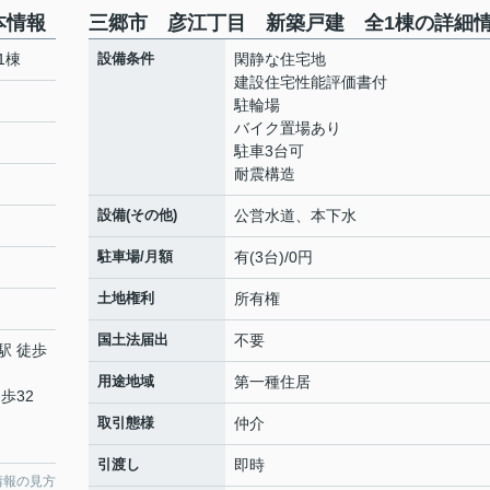
本情報
三郷市 彦江丁目 新築戸建 全1棟の詳細
1棟
設備条件
閑静な住宅地
建設住宅性能評価書付
駐輪場
バイク置場あり
駐車3台可
耐震構造
設備(その他)
公営水道、本下水
駐車場/月額
有(3台)/0円
土地権利
所有権
国土法届出
不要
駅 徒歩
用途地域
第一種住居
歩32
取引態様
仲介
引渡し
即時
情報の見方