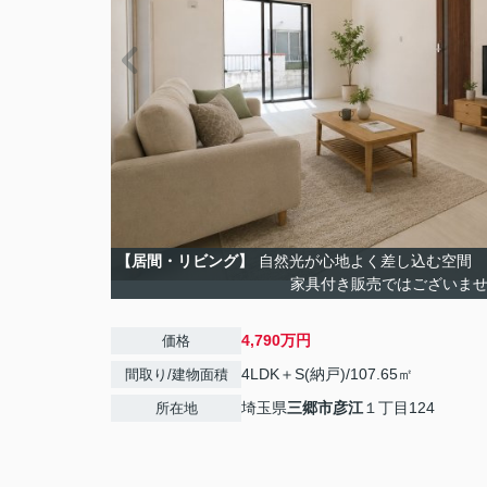
【居間・リビング】
自然光が心地よく差し込む空間 
家具付き販売ではございま
4,790万円
価格
4LDK＋S(納戸)/107.65㎡
間取り/建物面積
埼玉県
三郷市
彦江
１丁目124
所在地