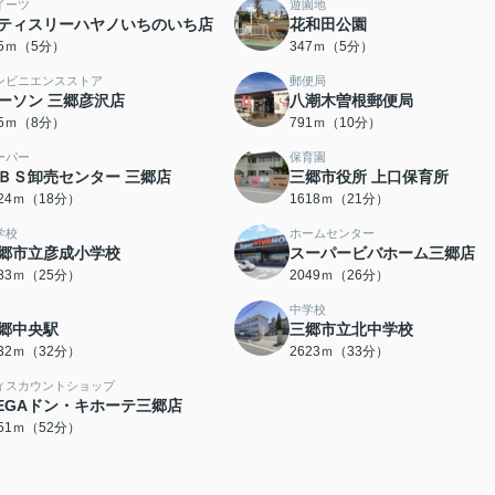
イーツ
遊園地
ティスリーハヤノいちのいち店
花和田公園
35ｍ（5分）
347ｍ（5分）
ンビニエンスストア
郵便局
ーソン 三郷彦沢店
八潮木曽根郵便局
75ｍ（8分）
791ｍ（10分）
ーパー
保育園
ＢＳ卸売センター 三郷店
三郷市役所 上口保育所
424ｍ（18分）
1618ｍ（21分）
学校
ホームセンター
郷市立彦成小学校
スーパービバホーム三郷店
983ｍ（25分）
2049ｍ（26分）
中学校
郷中央駅
三郷市立北中学校
532ｍ（32分）
2623ｍ（33分）
ィスカウントショップ
EGAドン・キホーテ三郷店
151ｍ（52分）