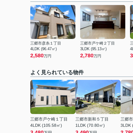
三郷市彦糸１丁目
三郷市戸ケ崎２丁目
4LDK (96.47㎡)
3LDK (95.13㎡)
4
2,580
2,780
3
万円
万円
よく見られている物件
三郷市戸ケ崎１丁目
三郷市新和５丁目
三郷市
4LDK (105.58㎡)
1LDK (70.80㎡)
3LDK 
3,480
3,490
2,78
万円
万円