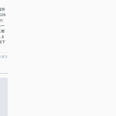
場所
26
カ
ルー
三郷
しま
依頼下
の見方