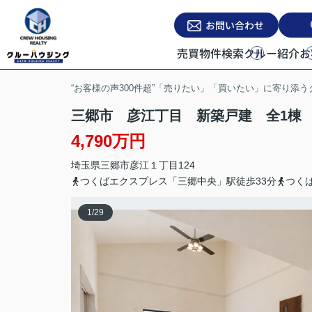
お問い合わせ
売買物件検索
クルー紹介
お
“お客様の声300件超”「売りたい」「買いたい」に寄り添
三郷市 彦江丁目 新築戸建 全1棟
4,790万円
埼玉県
三郷市
彦江
１丁目124
つくばエクスプレス「三郷中央」駅徒歩33分
つく
1
/
29