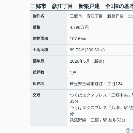
三郷市 彦江丁目 新築戸建 全1棟の基
物件名
三郷市 彦江丁目 新築戸建 全
価格
4,790万円
建物面積
107.65㎡
土地面積
89.72坪(296.60㎡)
築年月
2026年6月（新築）
総戸数
1戸
所在地
埼玉県
三郷市
彦江
１丁目124
交通
つくばエクスプレス
「
三郷中央
」
33分
つくばエクスプレス
「
八潮
」駅 徒
分
武蔵野線
「
三郷
」駅 徒歩52分