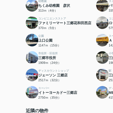
幼稚園
ス
ちくみ幼稚園 彦沢
パ
313ｍ（4分）
3
コンビニエンスストア
コ
ファミリーマート三郷花和田西店
ロ
370ｍ（5分）
5
公園
ス
上口公園
Ａ
1147ｍ（15分）
1
市役所・区役所
小
三郷市役所
三
1909ｍ（24分）
1
ディスカウントショップ
駅
ジェーソン 三郷店
三
2517ｍ（32分）
2
スーパー
デ
イトーヨーカドー三郷店
M
2750ｍ（35分）
4
近隣の物件