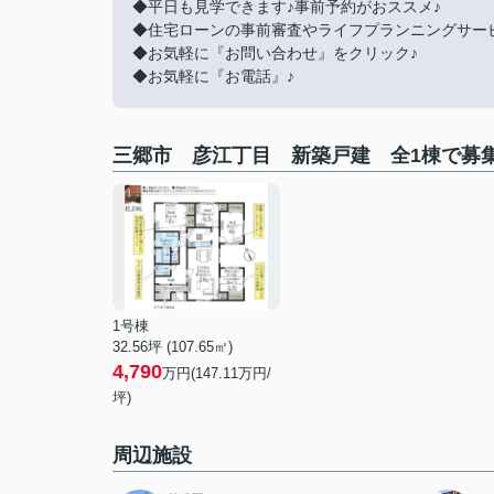
◆平日も見学できます♪事前予約がおススメ♪
◆住宅ローンの事前審査やライフプランニングサー
◆お気軽に『お問い合わせ』をクリック♪
◆お気軽に『お電話』♪
三郷市 彦江丁目 新築戸建 全1棟で募
1号棟
32.56坪 (107.65㎡)
4,790
万円(147.11万円/
坪)
周辺施設