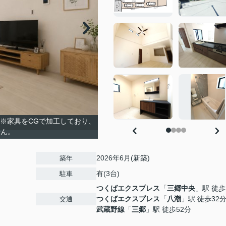
※家具をCGで加工しており、
せん。
2026年6月(新築)
築年
有(3台)
駐車
つくばエクスプレス
「
三郷中央
」駅 徒歩
つくばエクスプレス
「
八潮
」駅 徒歩32
交通
武蔵野線
「
三郷
」駅 徒歩52分