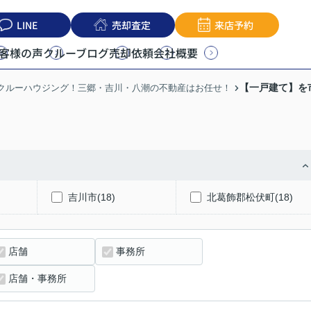
LINE
売却査定
来店予約
客様の声
クルーブログ
売却依頼
会社概要
【一戸建て】を
うクルーハウジング！三郷・吉川・八潮の不動産はお任せ！
吉川市(18)
北葛飾郡松伏町(18)
店舗
事務所
店舗・事務所