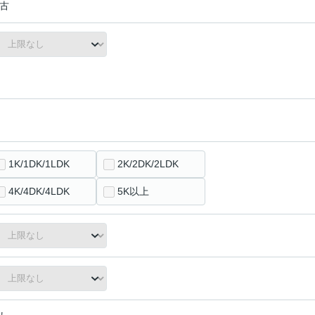
古
1K/1DK/1LDK
2K/2DK/2LDK
4K/4DK/4LDK
5K以上