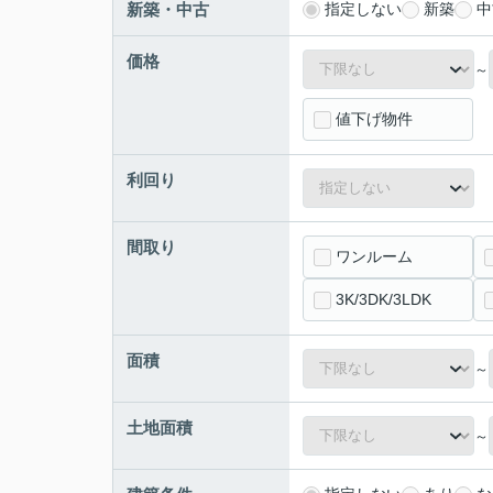
新築・中古
指定しない
新築
中
価格
～
値下げ物件
利回り
間取り
ワンルーム
3K/3DK/3LDK
面積
～
土地面積
～