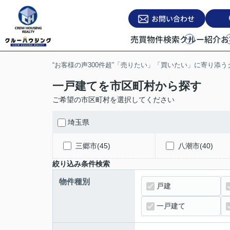
お問い合わせ
売買物件検索
クルー紹介
お
“お客様の声300件超”「売りたい」「買いたい」に寄り添
一戸建てを市区町村から探す
ご希望の市区町村を選択してください
埼玉県
三郷市(45)
八潮市(40)
絞り込み条件検索
物件種別
戸建
一戸建て