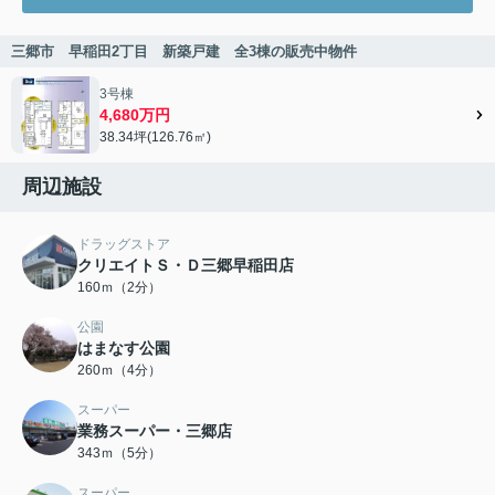
三郷市 早稲田2丁目 新築戸建 全3棟の販売中物件
3号棟
4,680万円
38.34坪(126.76㎡)
周辺施設
ドラッグストア
クリエイトＳ・Ｄ三郷早稲田店
160ｍ（2分）
公園
はまなす公園
260ｍ（4分）
スーパー
業務スーパー・三郷店
343ｍ（5分）
スーパー