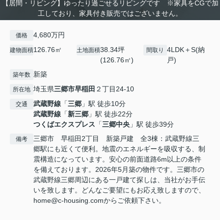
【居間・リビング】ゆったり過ごせるリビングです ※家具をCGで加
工しており、家具付き販売ではございません。
4,680万円
価格
126.76㎡
38.34坪
4LDK＋S(納
建物面積
土地面積
間取り
(126.76㎡)
戸)
新築
築年数
埼玉県
三郷市
早稲田
２丁目24-10
所在地
武蔵野線
「
三郷
」駅 徒歩10分
交通
武蔵野線
「
新三郷
」駅 徒歩22分
つくばエクスプレス
「
三郷中央
」駅 徒歩39分
三郷市 早稲田2丁目 新築戸建 全3棟：武蔵野線三
備考
郷駅にも近くて便利。地震のエネルギーを吸収する、制
震構造になっています。安心の前面道路6m以上の条件
を備えております。2026年5月築の物件です。三郷市の
武蔵野線三郷周辺にある一戸建て探しは、当社がお手伝
いを致します。どんなご要望にもお応え致しますので、
home@c-housing.comからご依頼下さい。