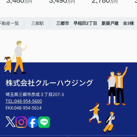
3,480
3,490
2,780
万円
万円
万円
不動産一覧
三郷駅
三郷市 早稲田2丁目 新築戸建 全3棟
株式会社クルーハウジング
埼玉県三郷市彦成３丁目207-3
TEL:048-954-5600
FAX:048-954-5614