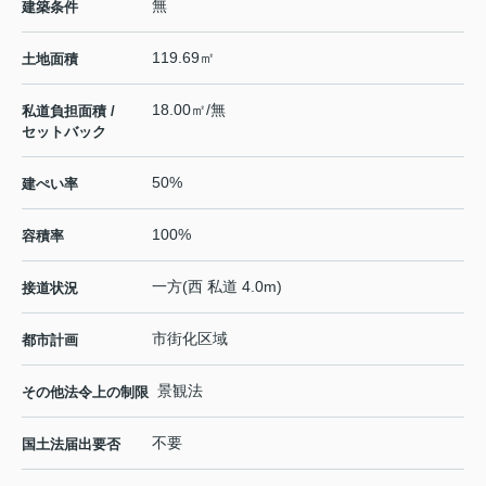
無
建築条件
119.69㎡
土地面積
18.00㎡/無
私道負担面積 /
セットバック
50%
建ぺい率
100%
容積率
一方(西 私道 4.0m)
接道状況
市街化区域
都市計画
景観法
その他法令上の制限
不要
国土法届出要否