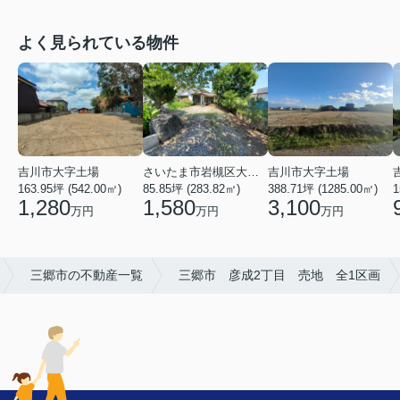
よく見られている物件
吉川市大字土場
吉川市大字土場
さいたま市岩槻区大字飯塚
163.95坪 (542.00㎡)
388.71坪 (1285.00㎡)
1
85.85坪 (283.82㎡)
1,280
3,100
1,580
万円
万円
万円
三郷市の不動産一覧
三郷市 彦成2丁目 売地 全1区画