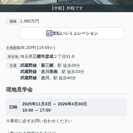
【外観】外観です
1,980万円
価格
支払いシミュレーション
36.20坪(119.69㎡)
土地面積
埼玉県
三郷市
彦成
２丁目91-8
所在地
武蔵野線
「
新三郷
」駅 徒歩28分
交通
武蔵野線
「
吉川美南
」駅 徒歩33分
武蔵野線
「
吉川
」駅 徒歩40分
現地見学会
2025年11月3日 ～ 2026年4月30日
日時
10:00 ～ 17:00
※事前に必ずお問い合わせください