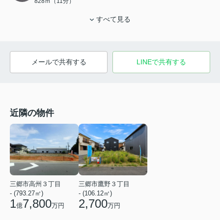
828ｍ（11分）
すべて見る
メールで共有する
LINEで共有する
近隣の物件
三郷市鷹野３丁目
三郷市高州３丁目
- (106.12㎡)
- (793.27㎡)
2,700
1
7,800
万円
億
万円