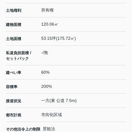
所有権
土地権利
120.06㎡
建物面積
53.15坪(175.72㎡)
土地面積
-/無
私道負担面積 /
セットバック
60%
建ぺい率
200%
容積率
一方(東 公道 7.5m)
接道状況
市街化区域
都市計画
景観法
その他法令上の制限