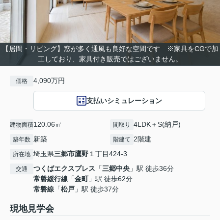
【居間・リビング】窓が多く通風も良好な空間です ※家具をCGで加
工しており、家具付き販売ではございません。
4,090万円
価格
支払いシミュレーション
120.06㎡
4LDK＋S(納戸)
建物面積
間取り
新築
2階建
築年数
階建て
埼玉県
三郷市
鷹野
１丁目424-3
所在地
つくばエクスプレス
「
三郷中央
」駅 徒歩36分
交通
常磐緩行線
「
金町
」駅 徒歩62分
常磐線
「
松戸
」駅 徒歩37分
現地見学会