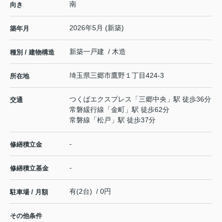
南
向き
2026年5月 (新築)
築年月
新築一戸建 / 木造
種別 / 建物構造
埼玉県
三郷市
鷹野
１丁目424-3
所在地
つくばエクスプレス
「
三郷中央
」駅 徒歩36分
交通
常磐緩行線
「
金町
」駅 徒歩62分
常磐線
「
松戸
」駅 徒歩37分
-
修繕積立金
-
修繕積立基金
有(2台) / 0円
駐車場 / 月額
その他条件