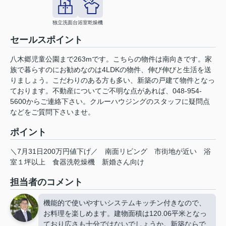
独立洗面台
浴室乾燥機
セールスポイント
八木郷児童公園まで263mです。こちらの物件は南向きです。家
族で暮らすのにお勧めなのは4LDKの物件、伸び伸びと生活を送
りましょう。こだわりのある方も多い、新築の戸建て物件となっ
ております。不動産についてご不明な点があれば、048-954-
5600からご連絡下さい。クルーハウジングのスタッフに疑問点
などをご質問下さいませ。
ポイント
＼7月31日200万円値下げ／
南面リビング
市街地が近い
浴
室１坪以上
食器洗乾燥機
新婚さん向け
担当者のコメント
機能的で使いやすいシステムキッチン付きなので、
お料理を楽しめます。建物面積は120.06平米となっ
ており広さも十分ではないでしょうか。新築ならで