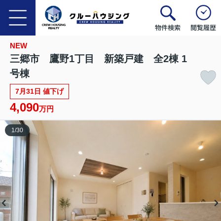
物件検索
閲覧履歴
NEW
三郷市 鷹野1丁目 新築戸建 全2棟 1
号棟
7月31日 値下げ
4,090
万円
1
/
30