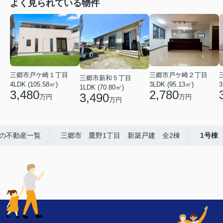
よく見られている物件
三郷市戸ケ崎１丁目
三郷市戸ケ崎２丁目
三郷市新和５丁目
4LDK (105.58㎡)
3LDK (95.13㎡)
3
1LDK (70.80㎡)
3,480
2,780
3,490
万円
万円
万円
の不動産一覧
三郷市 鷹野1丁目 新築戸建 全2棟
1号棟