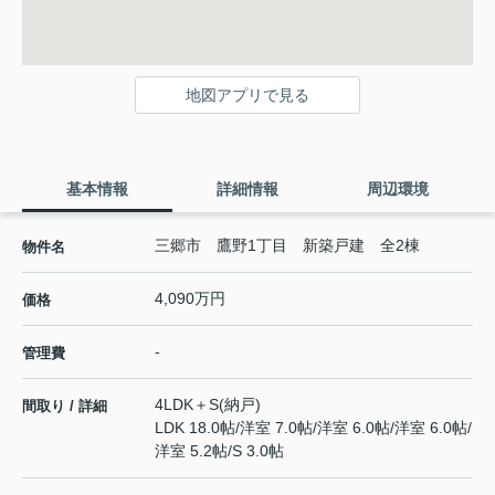
地図アプリで見る
基本情報
詳細情報
周辺環境
三郷市 鷹野1丁目 新築戸建 全2棟
物件名
4,090万円
価格
-
管理費
4LDK＋S(納戸)
間取り / 詳細
LDK 18.0帖
/
洋室 7.0帖
/
洋室 6.0帖
/
洋室 6.0帖
/
洋室 5.2帖
/
S 3.0帖