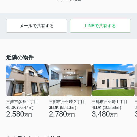
メールで共有する
LINEで共有する
近隣の物件
三郷市彦糸１丁目
三郷市戸ケ崎２丁目
三郷市戸ケ崎１丁目
4LDK (96.47㎡)
3LDK (95.13㎡)
4LDK (105.58㎡)
3
2,580
2,780
3,480
万円
万円
万円