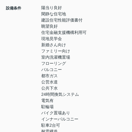
陽当り良好
設備条件
閑静な住宅地
建設住宅性能評価書付
眺望良好
住宅金融支援機構利用可
現地見学会
新婚さん向け
ファミリー向け
室内洗濯機置場
フローリング
バルコニー
都市ガス
公営水道
公共下水
24時間換気システム
電気有
駐輪場
バイク置場あり
インナーバルコニー
駐車2台可
耐震構造