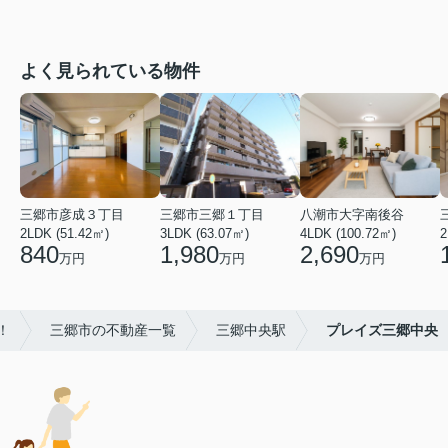
よく見られている物件
三郷市彦成３丁目
三郷市三郷１丁目
八潮市大字南後谷
2LDK (51.42㎡)
3LDK (63.07㎡)
4LDK (100.72㎡)
2
840
1,980
2,690
万円
万円
万円
！
三郷市の不動産一覧
三郷中央駅
プレイズ三郷中央