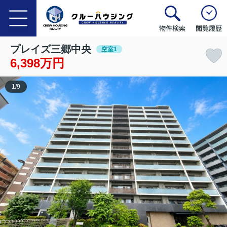
物件検索
閲覧履歴
プレイズ三郷中央
空室1
6,398万円
1
/
9