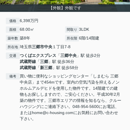
【外観】外観です
6,398万円
価格
68.00㎡
3LDK
面積
間取り
築8年
6階/14階建
築年数
所在階
埼玉県
三郷市
中央
１丁目7-8
所在地
つくばエクスプレス
「
三郷中央
」駅 徒歩2分
交通
武蔵野線
「
三郷
」駅 徒歩36分
武蔵野線
「
新三郷
」駅 徒歩58分
買い物に便利なショッピングセンター「しまむら 三郷
備考
中央店」まで454mです。室内の空気汚染を抑えるノン
ホルムアルデヒドを使用した物件です。14階建ての建
物もお探ししますので、ご安心ください。平成30年2月
築の物件です。三郷市エリアの情報を知るなら、クルー
ハウジングにご連絡下さい。048-954-5600にお電話、
またはhome@c-housing.comにお気軽にお問い合わせ
下さい。