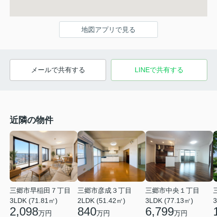
地図アプリで見る
メールで共有する
LINEで共有する
近隣の物件
三郷市早稲田７丁目
三郷市中央１丁目
三郷市彦成３丁目
3LDK (71.81㎡)
3
3LDK (77.13㎡)
2LDK (51.42㎡)
2,098
6,799
840
万円
万円
万円