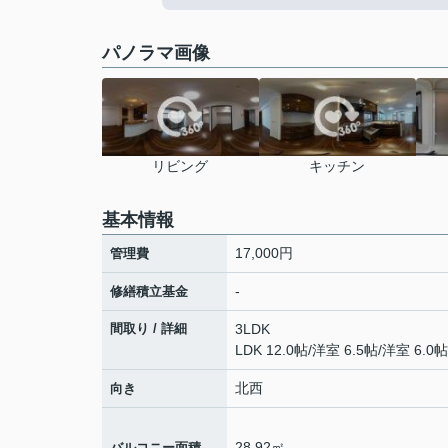
パノラマ画像
リビング
キッチン
基本情報
17,000円
管理費
-
修繕積立基金
間取り / 詳細
3LDK
LDK 12.0帖
/
洋室 6.5帖
/
洋室 6.0帖
北西
向き
28.92㎡
バルコニー面積