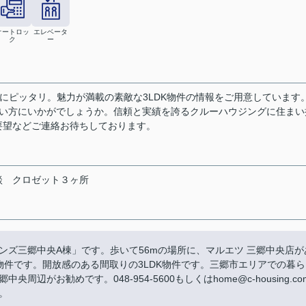
オートロッ
エレベータ
ク
ー
にピッタリ。魅力が満載の素敵な3LDK物件の情報をご用意しています
したい方にいかがでしょうか。信頼と実績を誇るクルーハウジングに住まい
要望などご連絡お待ちしております。
談
クロゼット３ヶ所
ンズ三郷中央A棟」です。歩いて56mの場所に、マルエツ 三郷中央店が
た物件です。開放感のある間取りの3LDK物件です。三郷市エリアでの暮ら
がお勧めです。048-954-5600もしくはhome@c-housing.co
。