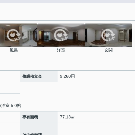
風呂
洋室
玄関
9,260円
修繕積立金
/
洋室 5.0帖
77.13㎡
専有面積
-
-
その他面積