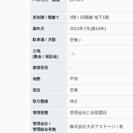
2階 / 25階建 地下1階
所在階 / 階建て
2012年7月(築14年)
築年月
駐車場 / 月額
空無 / -
土地
- / -
(敷金 / 保証金)
-
接道状況
平坦
地勢
空家
現況
仲介
取引態様
管理会社に全部委託
管理形態
管理会社 /
株式会社大京アステージ / 有
管理組合有無