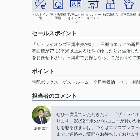
バストイレ
室内洗濯機
TVモニタ付
カウンター
独立洗面台
浴室乾燥機
別
置場
きインター
キッチン
ホン
セールスポイント
「ザ・ライオンズ三郷中央A棟」：三郷市エリアの新居
有面積が77.13平米以上ある物件でゆったりと生活
をお任せ下さい。三郷市でお探しなら、こだわりやご
ポイント
宅配ボックス
ゲストルーム
全居室収納
ペット相
担当者のコメント
ぜひ一度見ていただきたい、「ザ・ライオ
ります。28.92平米のバルコニーが付い
しを彩る住まいは、つくばエクスプレス三郷中央周辺
深井 崇司
までご連絡やご質問をお待ちしております