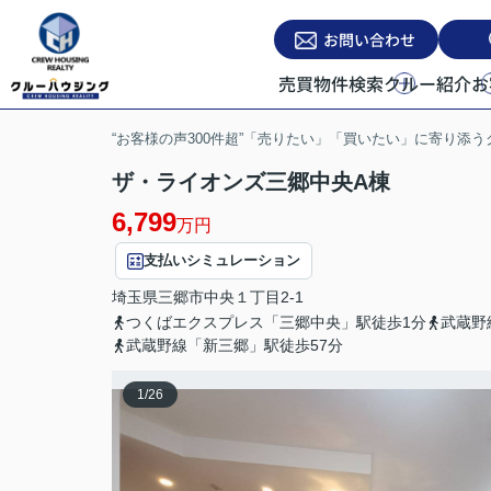
お問い合わせ
売買物件検索
クルー紹介
お
“お客様の声300件超”「売りたい」「買いたい」に寄り添
ザ・ライオンズ三郷中央A棟
6,799
万円
支払いシミュレーション
埼玉県
三郷市
中央
１丁目2-1
つくばエクスプレス「三郷中央」駅徒歩1分
武蔵野
武蔵野線「新三郷」駅徒歩57分
1
/
26