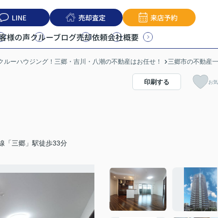
LINE
売却査定
来店予約
客様の声
クルーブログ
売却依頼
会社概要
うクルーハウジング！三郷・吉川・八潮の不動産はお任せ！
三郷市の不動産
印刷する
お気
線「三郷」駅徒歩33分