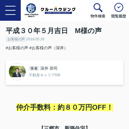
物件検索
閲覧履歴
平成３０年５月吉日 M様の声
お客様の声
2018.05.28
#お客様の声
#お客様の声（深井）
深井 崇司
筆者
不動産キャリア6年
仲介手数料：約８０
万円OFF！
【三郷市 新築住宅】