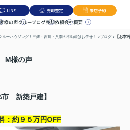
LINE
売却査定
来店予約
客様の声
クルーブログ
売却依頼
会社概要
【お客
うクルーハウジング！三郷・吉川・八潮の不動産はお任せ！
ブログ
 M様の声
郷市 新築戸建】
料：約９５
万円OFF