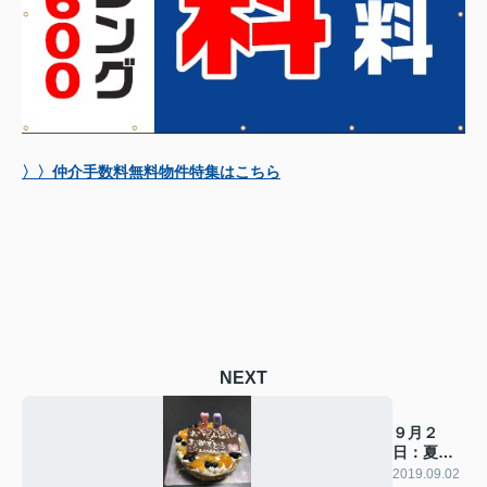
〉〉仲介手数料無料物件特集はこちら
NEXT
９月２
日：夏休
み終了
2019.09.02