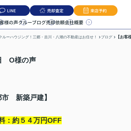
LINE
売却査定
来店予約
客様の声
クルーブログ
売却依頼
会社概要
【お客様
うクルーハウジング！三郷・吉川・八潮の不動産はお任せ！
ブログ
日 O様の声
郷市 新築戸建】
料：約５４
万円OFF