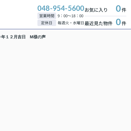
0
048-954-5600
お気に入り
件
営業時間
9：00～18：00
0
最近見た物件
件
定休日
毎週火・水曜日
９年１２月吉日 M様の声