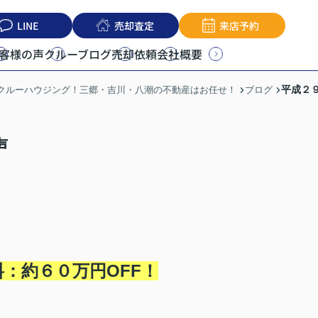
LINE
売却査定
来店予約
客様の声
クルーブログ
売却依頼
会社概要
平成２
うクルーハウジング！三郷・吉川・八潮の不動産はお任せ！
ブログ
声
料：約６０
万円OFF！