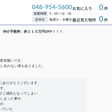
0
048-954-5600
お気に入り
件
営業時間
9：00～18：00
0
最近見た物件
件
定休日
毎週火・水曜日
様 仲介手数料：約１１０万円OFF！！！
変有難いです。
し合わない感もありました。
にありがとうございます。
す。
がご成約となってしまい
しまった事や
の
いていた