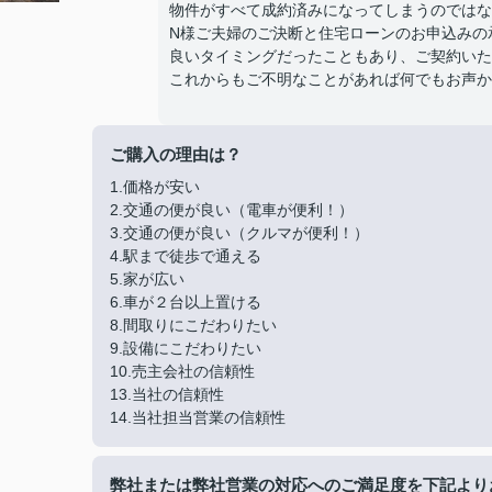
物件がすべて成約済みになってしまうのではな
N様ご夫婦のご決断と住宅ローンのお申込みの
良いタイミングだったこともあり、ご契約いた
これからもご不明なことがあれば何でもお声か
ご購入の理由は？
1.価格が安い
2.交通の便が良い（電車が便利！）
3.交通の便が良い（クルマが便利！）
4.駅まで徒歩で通える
5.家が広い
6.車が２台以上置ける
8.間取りにこだわりたい
9.設備にこだわりたい
10.売主会社の信頼性
13.当社の信頼性
14.当社担当営業の信頼性
弊社または弊社営業の対応へのご満足度を下記より