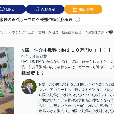
LINE
売却査定
来店予約
客様の声
クルーブログ
売却依頼
会社概要
N
うクルーハウジング！三郷・吉川・八潮の不動産はお任せ！
お客様の声
N様 仲介手数料：約１１０万円OFF！！！
担当：金島 政樹
仲介手数料がかからない点は、買い手側からしますと、大
後、仲介手数料のある会社さんは、ガツガツし過ぎて、少
担当者より
N様、この度は弊社をご利用いただきまして誠
また、アンケートのご協力ありがとうございま
N様ご夫婦がご検討いただいていた物件の一方
ご検討いただける物件の選択肢が少なくなって
今回、ご契約いただいた物件も他のお客様から
申込みが多数入り、N様ご夫婦のご検討いただ