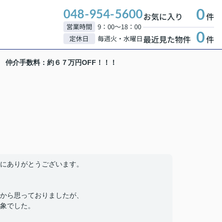
0
048-954-5600
お気に入り
件
営業時間
9：00～18：00
0
最近見た物件
件
定休日
毎週火・水曜日
様 仲介手数料：約６７万円OFF！！！
にありがとうございます。
から思っておりましたが、
象でした。