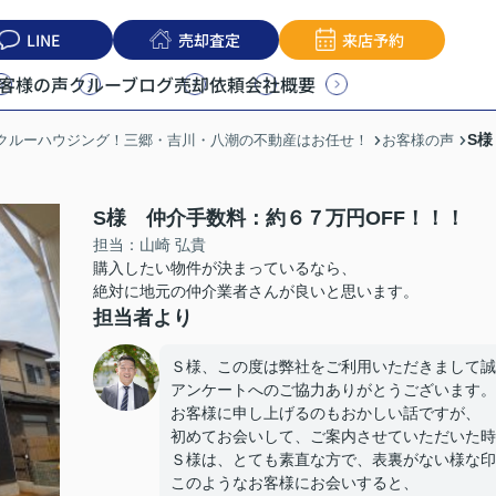
LINE
売却査定
来店予約
客様の声
クルーブログ
売却依頼
会社概要
S
うクルーハウジング！三郷・吉川・八潮の不動産はお任せ！
お客様の声
S様 仲介手数料：約６７万円OFF！！！
担当：山崎 弘貴
購入したい物件が決まっているなら、
絶対に地元の仲介業者さんが良いと思います。
担当者より
Ｓ様、この度は弊社をご利用いただきまして誠
アンケートへのご協力ありがとうございます。
お客様に申し上げるのもおかしい話ですが、
初めてお会いして、ご案内させていただいた時
Ｓ様は、とても素直な方で、表裏がない様な印
このようなお客様にお会いすると、