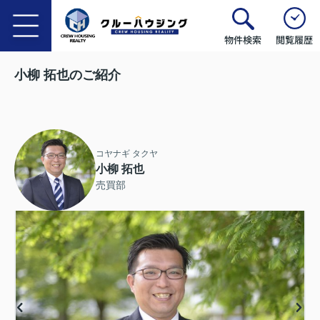
物件検索
閲覧履歴
小柳 拓也のご紹介
コヤナギ タクヤ
小柳 拓也
売買部