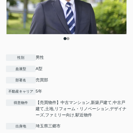
男性
性別
A型
血液型
売買部
部署名
5年
不動産キャリア
【売買物件】中古マンション,新築戸建て,中古戸
得意物件
建て,土地,リフォーム・リノベーション,デザイナ
ーズ,ファミリー向け,駅近物件
埼玉県三郷市
出身地