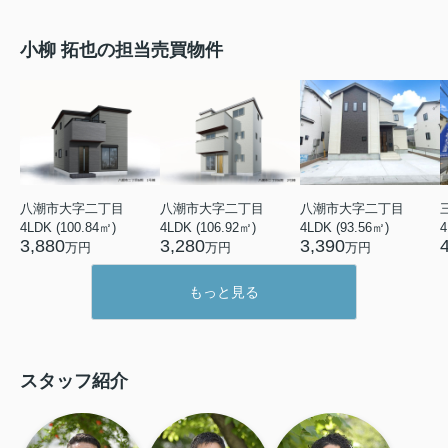
小柳 拓也の担当売買物件
八潮市大字二丁目
八潮市大字二丁目
八潮市大字二丁目
4LDK (100.84㎡)
4LDK (106.92㎡)
4LDK (93.56㎡)
4
3,880
3,280
3,390
万円
万円
万円
もっと見る
スタッフ紹介