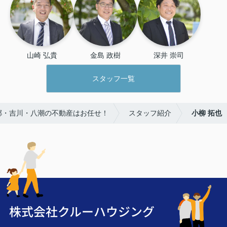
山崎 弘貴
金島 政樹
深井 崇司
スタッフ一覧
三郷・吉川・八潮の不動産はお任せ！
スタッフ紹介
小柳 拓也
株式会社クルーハウジング