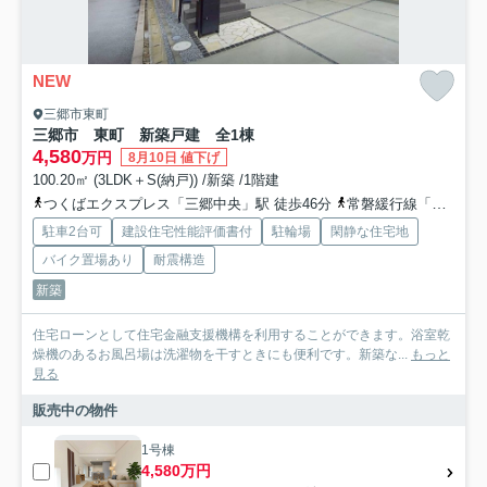
NEW
三郷市東町
三郷市 東町 新築戸建 全1棟
4,580
万円
8月10日 値下げ
100.20㎡ (3LDK＋S(納戸)) /新築 /1階建
つくばエクスプレス「三郷中央」駅 徒歩46分
常磐緩行線「金町」駅 徒歩49分
駐車2台可
建設住宅性能評価書付
駐輪場
閑静な住宅地
バイク置場あり
耐震構造
新築
住宅ローンとして住宅金融支援機構を利用することができます。浴室乾
燥機のあるお風呂場は洗濯物を干すときにも便利です。新築な...
もっと
見る
販売中の物件
1号棟
4,580万円