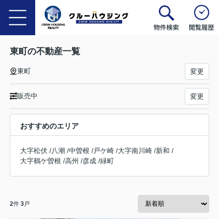
物件検索
閲覧履歴
東町の不動産一覧
東町
変更
販売中
変更
おすすめのエリア
大字松伏
/
八潮
/
中曽根
/
戸ケ崎
/
大字南川崎
/
新和
/
大字鶴ケ曽根
/
高州
/
彦成
/
緑町
2
件
3
戸