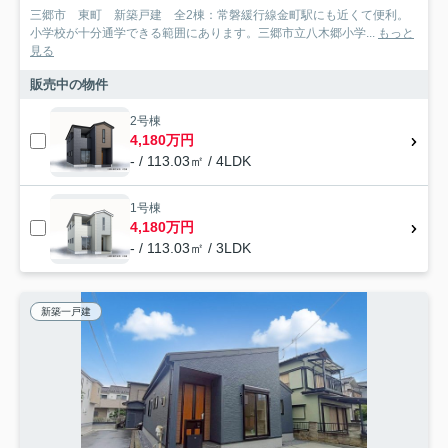
三郷市 東町 新築戸建 全2棟：常磐緩行線金町駅にも近くて便利。
小学校が十分通学できる範囲にあります。三郷市立八木郷小学...
もっと
見る
販売中の物件
2号棟
4,180万円
- / 113.03㎡ / 4LDK
1号棟
4,180万円
- / 113.03㎡ / 3LDK
新築一戸建