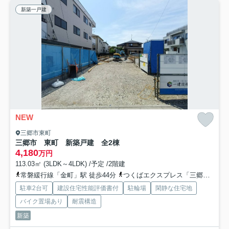
新築一戸建
NEW
三郷市東町
三郷市 東町 新築戸建 全2棟
4,180
万円
113.03㎡ (3LDK～4LDK) /予定 /2階建
常磐緩行線「金町」駅 徒歩44分
つくばエクスプレス「三郷中央」駅 徒歩52分
駐車2台可
建設住宅性能評価書付
駐輪場
閑静な住宅地
バイク置場あり
耐震構造
新築