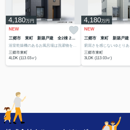
4,180
4,180
万円
万円
NEW
NEW
三郷市 東町 新築戸建 全2棟 2号棟
浴室乾燥機のあるお風呂場は洗濯物を干すときにも便利です。毎日使用するお水は浄水器があると安心して使用いただけます。広々としたリビングに充実設備のキッチンを備えた4LDK。三郷市にある一戸建てをお探しの方は048-954-5600、home@c-housing.comから、ご希望の条件をお聞かせ下さい。クルーハウジングが、素敵なお住まいをご提案致します。
三郷市東町
三郷市東町
4LDK (113.03㎡)
3LDK (113.03㎡)