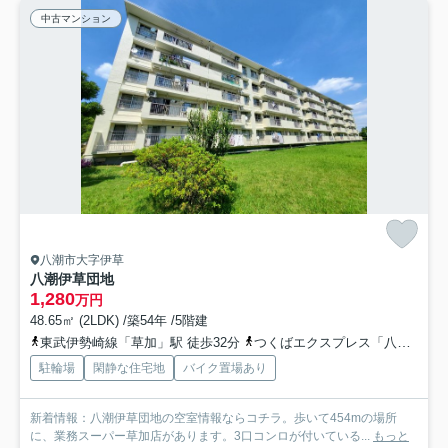
中古マンション
八潮市大字伊草
八潮伊草団地
1,280
万円
48.65㎡ (2LDK) /築54年 /5階建
東武伊勢崎線「草加」駅 徒歩32分
つくばエクスプレス「八潮」駅 徒歩45分
駐輪場
閑静な住宅地
バイク置場あり
新着情報：八潮伊草団地の空室情報ならコチラ。歩いて454mの場所
に、業務スーパー草加店があります。3口コンロが付いている...
もっと