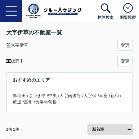
物件検索
閲覧履歴
大字伊草の不動産一覧
大字伊草
変更
販売中
変更
おすすめのエリア
早稲田
/
さつき平
/
中央
/
大字南後谷
/
大字保
/
幸房
/
新和
/
彦成
/
高州
/
大字大曽根
1
棟
1
件