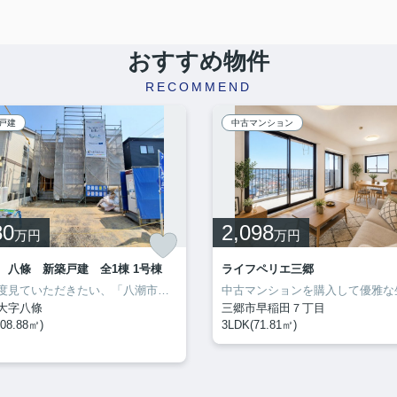
おすすめ物件
RECOMMEND
戸建
中古マンション
80
2,098
万円
万円
 八條 新築戸建 全1棟 1号棟
ライフペリエ三郷
ぜひ一度見ていただきたい、「八潮市 八條 新築戸建 全1棟」です。ファミリー向けのポイント、八潮市立八條小学校が徒歩7分のところにあります。八潮市での住まい探しは、地域に特化したクルーハウジングが役立ちます。お客様に満足していただけるよう、数多くの不動産情報をご用意してお待ちしております。
大字八條
三郷市早稲田７丁目
08.88㎡)
3LDK(71.81㎡)