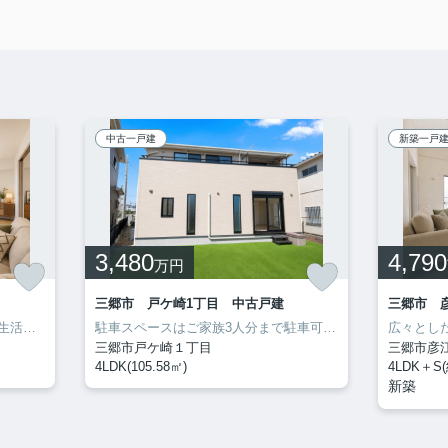
中古一戸建
新築一戸
3,480
4,790
万円
三郷市 戸ケ崎1丁目 中古戸建
中古マンションを購入して優雅な生活を送りましょう。71.81平米程の専有面積でスペースも十分。ニーズの高い設備である追焚機能が付いている浴室になります。10階建てのオススメの建物がコチラです。新居をお求めなら、地域に詳しい当社にご依頼下さい。お客様のこだわりやご要望などがあれば、メール又はお電話から当社までお申し付けください。
駐車スペースはご家族3人分まで駐車可能です。システムキッチンは必要な物が組み込まれているため、すぐ調理できます。浴室が1坪以上あるので、お風呂にもゆっくり入っていただけます。ゆったりとしたオープン外構のスペースには花や緑が溢れています。不動産の購入は、人生の中でも大きなターニングポイントです。後悔の無いよう当社スタッフが全力でサポートするので、お気軽にお問合せ下さい。
三郷市戸ケ崎１丁目
三郷市彦
4LDK(105.58㎡)
4LDK＋S(
新築