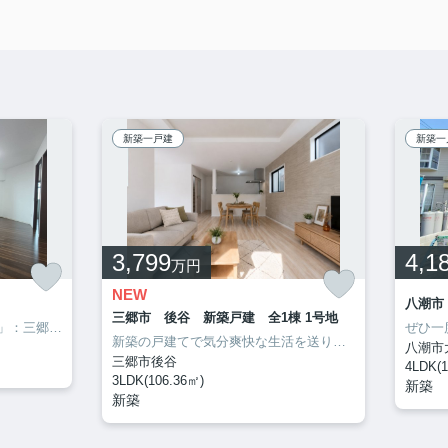
新築一戸建
新築一
3,799
4,1
万円
NEW
八潮市
三郷市 後谷 新築戸建 全1棟 1号地
「ザ・ライオンズ三郷中央A棟」：三郷市エリアの新居にピッタリ。魅力が満載の素敵な3LDK物件の情報をご用意しています。専有面積が77.13平米以上ある物件でゆったりと生活したい方にいかがでしょうか。信頼と実績を誇るクルーハウジングに住まい探しをお任せ下さい。三郷市でお探しなら、こだわりやご要望などご連絡お待ちしております。
新築の戸建てで気分爽快な生活を送りましょう。2駅利用できる場所にあるので利便性が高いです。生活に欠かせないスーパーも、毎日通いやすい場所にあります。建物面積106.36㎡でご家族と過ごすのにも問題のない広さです。不動産の購入は、人生の中でも大きなターニングポイントです。後悔の無いよう当社スタッフが全力でサポートするので、お気軽にお問合せ下さい。
八潮市
三郷市後谷
4LDK(1
3LDK(106.36㎡)
新築
新築