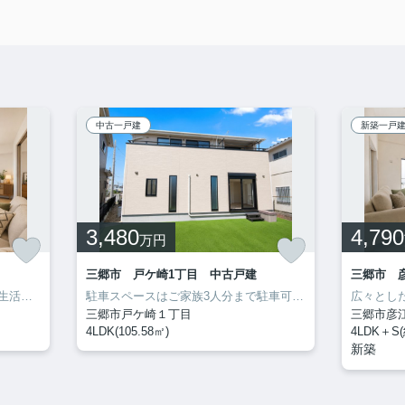
中古一戸建
新築一戸
3,480
4,790
万円
三郷市 戸ケ崎1丁目 中古戸建
中古マンションを購入して優雅な生活を送りましょう。71.81平米程の専有面積でスペースも十分。ニーズの高い設備である追焚機能が付いている浴室になります。10階建てのオススメの建物がコチラです。新居をお求めなら、地域に詳しい当社にご依頼下さい。お客様のこだわりやご要望などがあれば、メール又はお電話から当社までお申し付けください。
駐車スペースはご家族3人分まで駐車可能です。システムキッチンは必要な物が組み込まれているため、すぐ調理できます。浴室が1坪以上あるので、お風呂にもゆっくり入っていただけます。ゆったりとしたオープン外構のスペースには花や緑が溢れています。不動産の購入は、人生の中でも大きなターニングポイントです。後悔の無いよう当社スタッフが全力でサポートするので、お気軽にお問合せ下さい。
三郷市戸ケ崎１丁目
三郷市彦
4LDK(105.58㎡)
4LDK＋S(
新築