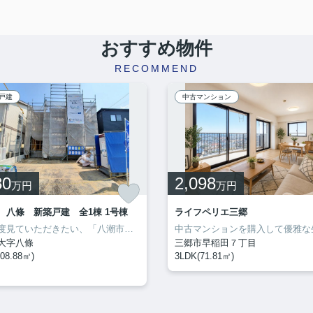
おすすめ物件
RECOMMEND
戸建
中古マンション
80
2,098
万円
万円
 八條 新築戸建 全1棟 1号棟
ライフペリエ三郷
ぜひ一度見ていただきたい、「八潮市 八條 新築戸建 全1棟」です。ファミリー向けのポイント、八潮市立八條小学校が徒歩7分のところにあります。八潮市での住まい探しは、地域に特化したクルーハウジングが役立ちます。お客様に満足していただけるよう、数多くの不動産情報をご用意してお待ちしております。
大字八條
三郷市早稲田７丁目
08.88㎡)
3LDK(71.81㎡)