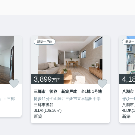
新築一戸建
新築一
3,899
4,1
万円
三郷市 後谷 新築戸建 全1棟 1号地
八潮市
「ザ・ライオンズ三郷中央A棟」：三郷市エリアの新居にピッタリ。魅力が満載の素敵な3LDK物件の情報をご用意しています。専有面積が77.13平米以上ある物件でゆったりと生活したい方にいかがでしょうか。信頼と実績を誇るクルーハウジングに住まい探しをお任せ下さい。三郷市でお探しなら、こだわりやご要望などご連絡お待ちしております。
徒歩11分の距離に三郷市立早稲田中学校があるのも魅力。南向きの物件です。立地が良いので眺めも素晴らしいです。これからの新生活での暮らしを一新するために、新築戸建てはいかがでしょうか。三郷市にある不動産が気になる方は、ぜひ当社までお問い合わせください。地域情報などと併せて、不動産の詳細情報をご紹介致します。
三郷市後谷
八潮市
3LDK(106.36㎡)
4LDK(1
新築
新築