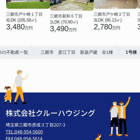
三郷市戸ケ崎１丁目
三郷市戸ケ崎２丁目
三郷市新和５丁目
4LDK (105.58㎡)
3LDK (95.13㎡)
3
1LDK (70.80㎡)
3,480
2,780
3,490
万円
万円
万円
市の不動産一覧
三郷市 彦江丁目 新築戸建 全1棟
1号棟
株式会社クルーハウジング
埼玉県三郷市彦成３丁目207-3
TEL:048-954-5600
FAX:048-954-5614