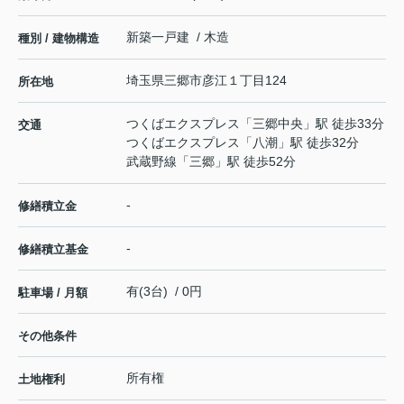
新築一戸建 / 木造
種別 / 建物構造
埼玉県
三郷市
彦江
１丁目124
所在地
つくばエクスプレス
「
三郷中央
」駅 徒歩33分
交通
つくばエクスプレス
「
八潮
」駅 徒歩32分
武蔵野線
「
三郷
」駅 徒歩52分
-
修繕積立金
-
修繕積立基金
有(3台) / 0円
駐車場 / 月額
その他条件
所有権
土地権利