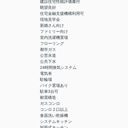
建設住宅性能評価書付
眺望良好
住宅金融支援機構利用可
現地見学会
新婚さん向け
ファミリー向け
室内洗濯機置場
フローリング
都市ガス
公営水道
公共下水
24時間換気システム
電気有
駐輪場
バイク置場あり
駐車3台可
耐震構造
ガスコンロ
コンロ２口以上
食器洗い乾燥機
システムキッチン
対面式キッチン