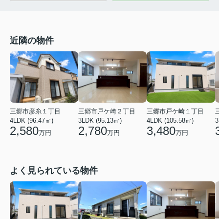
近隣の物件
三郷市彦糸１丁目
三郷市戸ケ崎２丁目
三郷市戸ケ崎１丁目
4LDK (96.47㎡)
3LDK (95.13㎡)
4LDK (105.58㎡)
3
2,580
2,780
3,480
万円
万円
万円
よく見られている物件