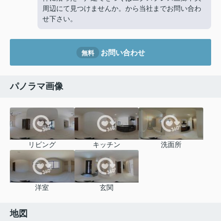
周辺にて見つけませんか。
から当社までお問い合わ
せ下さい。
お問い合わせ
無料
パノラマ画像
リビング
キッチン
洗面所
洋室
玄関
地図