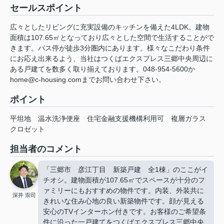
セールスポイント
広々としたリビングに充実設備のキッチンを備えた4LDK。建物
面積は107.65㎡となっており広々とした空間で生活することがで
きます。バス停が徒歩3分圏内にあります。様々なこだわり条件
にお応え出来るよう、当社はつくばエクスプレス三郷中央周辺に
ある戸建てを数多く取り揃えております。048-954-5600か
home@c-housing.comまでお問い合わせ下さい。
ポイント
平坦地
温水洗浄便座
住宅金融支援機構利用可
複層ガラス
クロゼット
担当者のコメント
「三郷市 彦江丁目 新築戸建 全1棟」のここがイ
チオシ。建物面積が107.65㎡でスペースが十分のフ
ァミリーにもおすすめの物件です。内装、外装共に
深井 崇司
きれいな住み心地の良い新築物件です。顔が見える
安心のTVインターホン付きです。お客様のご希望条
件に沿った一戸建てをつくばエクスプレス三郷中央