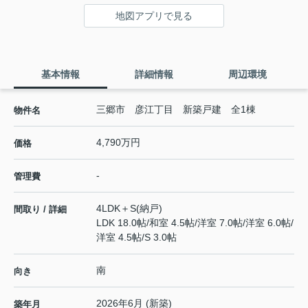
地図アプリで見る
基本情報
詳細情報
周辺環境
三郷市 彦江丁目 新築戸建 全1棟
物件名
4,790万円
価格
-
管理費
4LDK＋S(納戸)
間取り / 詳細
LDK 18.0帖
/
和室 4.5帖
/
洋室 7.0帖
/
洋室 6.0帖
/
洋室 4.5帖
/
S 3.0帖
南
向き
2026年6月 (新築)
築年月