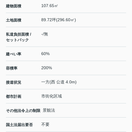
107.65㎡
建物面積
89.72坪(296.60㎡)
土地面積
-/無
私道負担面積 /
セットバック
60%
建ぺい率
200%
容積率
一方(西 公道 4.0m)
接道状況
市街化区域
都市計画
景観法
その他法令上の制限
不要
国土法届出要否