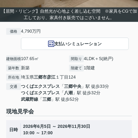
【居間・リビング】自然光が心地よく差し込む空間 ※家具をCGで加
工しており、家具付き販売ではございません。
4,790万円
価格
支払いシミュレーション
107.65㎡
4LDK＋S(納戸)
建物面積
間取り
新築
1階建
築年数
階建て
埼玉県
三郷市
彦江
１丁目124
所在地
つくばエクスプレス
「
三郷中央
」駅 徒歩33分
交通
つくばエクスプレス
「
八潮
」駅 徒歩32分
武蔵野線
「
三郷
」駅 徒歩52分
現地見学会
2026年6月5日 ～ 2026年11月30日
日時
10:00 ～ 17:00