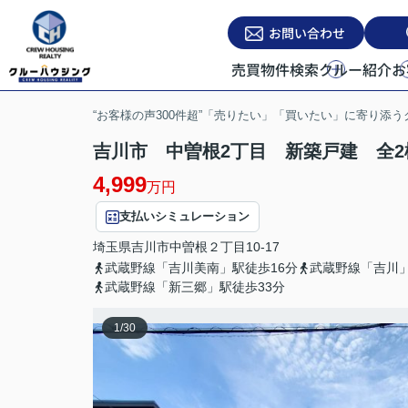
お問い合わせ
売買物件検索
クルー紹介
お
“お客様の声300件超”「売りたい」「買いたい」に寄り添
吉川市 中曽根2丁目 新築戸建 全2
4,999
万円
支払いシミュレーション
埼玉県
吉川市
中曽根
２丁目10-17
武蔵野線「吉川美南」駅徒歩16分
武蔵野線「吉川」
武蔵野線「新三郷」駅徒歩33分
1
/
30