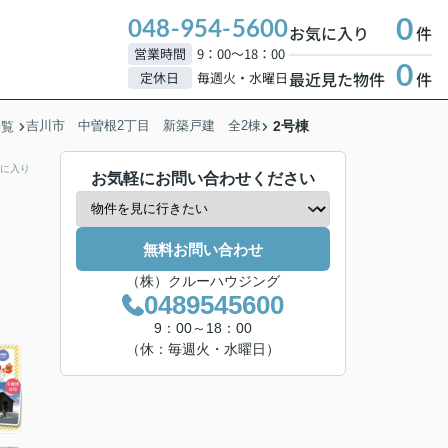
0
048-954-5600
お気に入り
件
営業時間
9：00～18：00
0
最近見た物件
件
定休日
毎週火・水曜日
吉川市 中曽根2丁目 新築戸建 全2棟
2号棟
一覧
に入り
お気軽にお問い合わせください
無料お問い合わせ
（株）クルーハウジング
0489545600
9：00～18：00
（休：毎週火・水曜日）