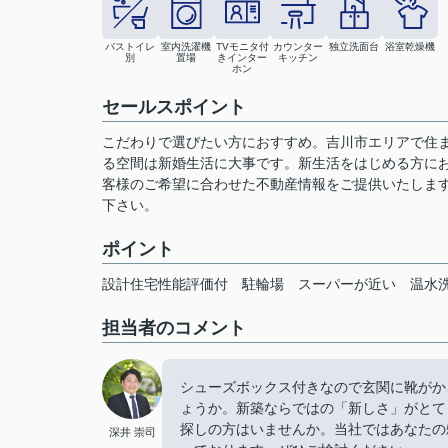
バストイレ
室内洗濯機
TVモニタ付
カウンター
独立洗面台
浴室乾燥機
別
置場
きインター
キッチン
ホン
セールスポイント
こだわりで選びたい方におすすめ。吉川市エリアで住ま
る空間は新婚生活に大事です。新生活をはじめる方にお
客様のご希望に合わせた不動産情報をご提供いたしま
下さい。
ポイント
設計住宅性能評価付
駐輪場
スーパーが近い
温水
担当者のコメント
シューズボックス付きなので玄関に靴がか
ょうか。新築ならではの「新しさ」がとて
探しの方はいませんか。当社ではあなたの
深井 崇司