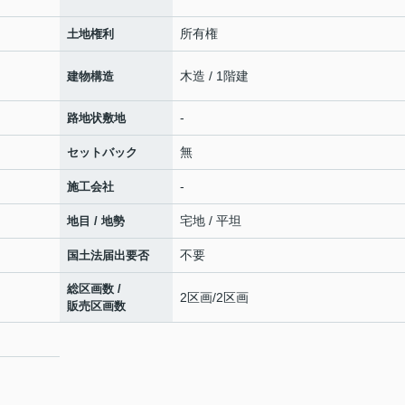
所有権
土地権利
木造 / 1階建
建物構造
-
路地状敷地
無
セットバック
-
施工会社
宅地 / 平坦
地目 / 地勢
不要
国土法届出要否
総区画数 /
2区画/2区画
販売区画数