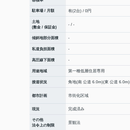
容積率
駐車場 / 月額
有(2台) / 0円
土地
- / -
(敷金 / 保証金)
-
傾斜地部分面積
-
私道負担面積
-
高圧線下面積
第一種低層住居専用
用途地域
角地(南 公道 6.0m)(東 公道 6.0m)
接道状況
市街化区域
都市計画
完成済み
現況
その他
景観法
法令上の制限