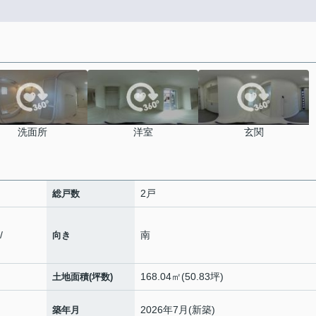
洗面所
洋室
玄関
2戸
総戸数
/
南
向き
168.04㎡(50.83坪)
土地面積(坪数)
2026年7月(新築)
築年月