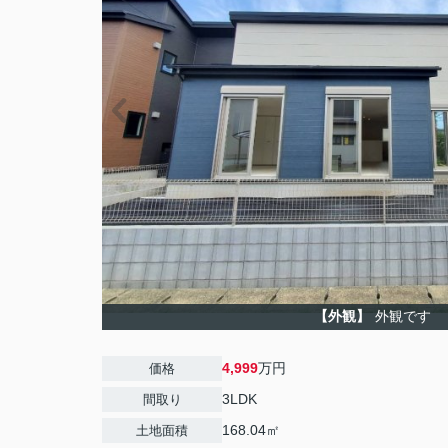
【外観】
外観です
4,999
万円
価格
3LDK
間取り
168.04㎡
土地面積