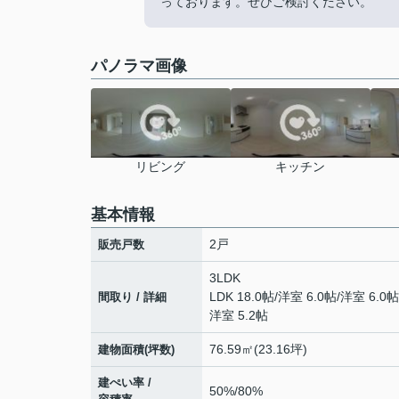
っております。ぜひご検討ください。
パノラマ画像
リビング
キッチン
基本情報
2戸
販売戸数
3LDK
LDK 18.0帖
/
洋室 6.0帖
/
洋室 6.0帖
間取り / 詳細
洋室 5.2帖
76.59㎡(23.16坪)
建物面積(坪数)
建ぺい率 /
50%/80%