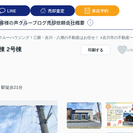
LINE
売却査定
来店予約
客様の声
クルーブログ
売却依頼
会社概要
うクルーハウジング！三郷・吉川・八潮の不動産はお任せ！
吉川市の不動産
棟 2号棟
印刷する
お気
駅徒歩21分