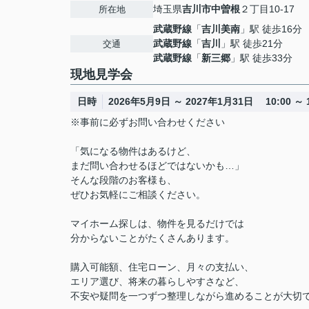
埼玉県
吉川市
中曽根
２丁目10-17
所在地
武蔵野線
「
吉川美南
」駅 徒歩16分
武蔵野線
「
吉川
」駅 徒歩21分
交通
武蔵野線
「
新三郷
」駅 徒歩33分
現地見学会
日時
2026年5月9日 ～ 2027年1月31日 10:00 ～ 1
※事前に必ずお問い合わせください
「気になる物件はあるけど、
まだ問い合わせるほどではないかも…」
そんな段階のお客様も、
ぜひお気軽にご相談ください。
マイホーム探しは、物件を見るだけでは
分からないことがたくさんあります。
購入可能額、住宅ローン、月々の支払い、
エリア選び、将来の暮らしやすさなど、
不安や疑問を一つずつ整理しながら進めることが大切