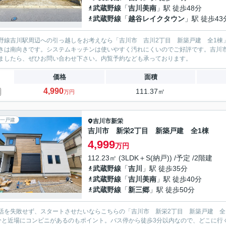
武蔵野線
「
吉川美南
」駅 徒歩48分
武蔵野線
「
越谷レイクタウン
」駅 徒歩43
野線吉川駅周辺への引っ越しをお考えなら「吉川市 吉川2丁目 新築戸建 全1棟
きは南向きです。システムキッチンは使いやすく汚れにくいのでご好評です。吉川
ましたら、ぜひお問い合わせ下さい。内覧予約なども承っております。
価格
面積
4,990
111.37㎡
万円
一戸建
吉川市
新栄
吉川市 新栄2丁目 新築戸建 全1棟
4,999
万円
112.23㎡ (3LDK＋S(納戸)) /予定 /2階建
武蔵野線
「
吉川
」駅 徒歩35分
武蔵野線
「
吉川美南
」駅 徒歩40分
武蔵野線
「
新三郷
」駅 徒歩50分
活を失敗せず、スタートさせたいならこちらの「吉川市 新栄2丁目 新築戸建 全
分と近場にコンビニがあるのもポイント。バス停から徒歩3分以内なので、どこに行