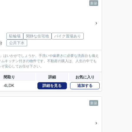
新築
駐輪場
閑静な住宅地
バイク置場あり
分
公共下水
棟」はいかがでしょうか。手洗いや歯磨きに必要な洗面台も備え
テムキッチン付きの物件です。不動産の購入は、人生の中でも
うぞ安心してお任せ下さい。
間取り
詳細
お気に入り
4LDK
詳細を見る
追加する
新築