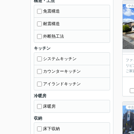
構造・工法
中古
免震構造
耐震構造
外断熱工法
キッチン
システムキッチン
ファ
リビ
カウンターキッチン
ご家
アイランドキッチン
冷暖房
床暖房
中古
収納
床下収納