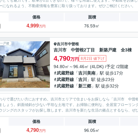
がとても魅力です。駐車が2台できるので、様々な用途に使えます。不動産をお探
ーになれるよう、不動産情報を豊富に取り扱っております。ぜひご検討ください。
価格
面積
4,999
76.59㎡
万円
一戸建
吉川市
中曽根
吉川市 中曽根2丁目 新築戸建 全3棟
4,790
8月2日 値下げ
万円
94.80㎡～96.46㎡ (4LDK) /予定 /2階建
武蔵野線
「
吉川美南
」駅 徒歩17分
武蔵野線
「
吉川
」駅 徒歩23分
武蔵野線
「
新三郷
」駅 徒歩32分
わりで選びたい方におすすめ。吉川市エリアで住まいをお探しなら「吉川市 中曽根2
ましょう。斜面傾斜が少ない平坦な土地です。お掃除に便利な、全居室フローリン
ウジングのスタッフがお探し致します。吉川市を新たな生活の拠点とするなら、ぜ
価格
面積
4,790
96.05㎡
万円