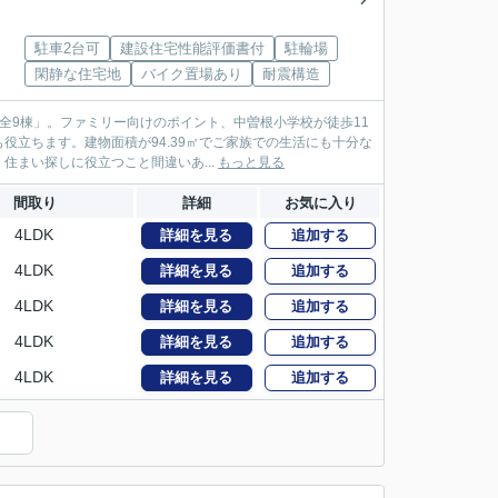
駐車2台可
建設住宅性能評価書付
駐輪場
閑静な住宅地
バイク置場あり
耐震構造
全9棟」。ファミリー向けのポイント、中曽根小学校が徒歩11
立ちます。建物面積が94.39㎡でご家族での生活にも十分な
まい探しに役立つこと間違いあ...
もっと見る
間取り
詳細
お気に入り
4LDK
詳細を見る
追加する
4LDK
詳細を見る
追加する
4LDK
詳細を見る
追加する
4LDK
詳細を見る
追加する
4LDK
詳細を見る
追加する