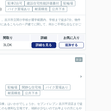
駐車2台可
建設住宅性能評価書付
駐輪場
分
バイク置場あり
耐震構造
公共下水
」。吉川市立関小学校が通学範囲内、学校まで徒歩7分。物件
市にあるこちらの一戸建てに関して、何かご不明な点などがご
間取り
詳細
お気に入り
3LDK
詳細を見る
追加する
新築
駐輪場
閑静な住宅地
バイク置場あり
耐震構造
公共下水
1棟」はいかがでしょうか。セブンイレブン 吉川平沼店まで徒
くのも便利な立地です。傾斜が少ないのでお年よりの方にもや