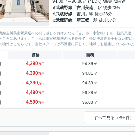
94.39㎡～96.88㎡ (4LDK) /新築 /2階建
武蔵野線
「
吉川美南
」駅 徒歩23分
武蔵野線
「
吉川
」駅 徒歩23分
武蔵野線
「
新三郷
」駅 徒歩37分
野線吉川美南駅周辺への引っ越しをお考えなら「吉川市 中曽根1丁目 新築戸建 
ところにあります。こちらは浴室乾燥機のある物件で、外に洗濯物を干せない時にも役
の物件はこちらです。当社スタッフは不動産に詳しく、地域にも精通しているので、住
価格
面積
4,290
94.39㎡
万円
4,390
94.81㎡
万円
4,390
94.39㎡
万円
4,490
96.88㎡
万円
4,590
96.88㎡
万円
すべて見る（全6件）