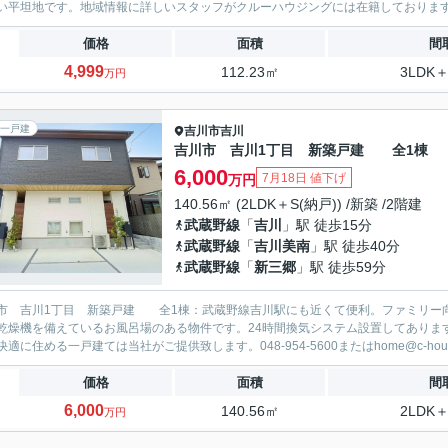
い平坦地です。地域情報に詳しいスタッフがクルーハウジングには在籍しておりますの
価格
面積
間
4,999
112.23㎡
3LDK＋
万円
一戸建
吉川市
吉川
吉川市 吉川1丁目 新築戸建 全1棟
6,000
7月18日 値下げ
万円
140.56㎡ (2LDK＋S(納戸)) /新築 /2階建
武蔵野線
「
吉川
」駅 徒歩15分
武蔵野線
「
吉川美南
」駅 徒歩40分
武蔵野線
「
新三郷
」駅 徒歩59分
市 吉川1丁目 新築戸建 全1棟：武蔵野線吉川駅にも近くて便利。ファミリー向
乾燥機を備えているお風呂場のある物件です。24時間換気システム設置してありま
適に住める一戸建ては当社がご提供致します。048-954-5600またはhome@c-housing
価格
面積
間
6,000
140.56㎡
2LDK＋
万円