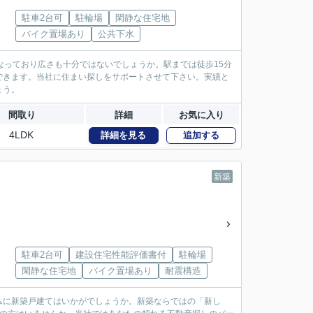
駐車2台可
駐輪場
閑静な住宅地
バイク置場あり
公共下水
となっており広さも十分ではないでしょうか。駅までは徒歩15分
できます。当社に住まい探しをサポートさせて下さい。実績と
ょう。
間取り
詳細
お気に入り
4LDK
詳細を見る
追加する
新築
駐車2台可
建設住宅性能評価書付
駐輪場
閑静な住宅地
バイク置場あり
耐震構造
ムに新築戸建てはいかがでしょうか。新築ならではの「新し