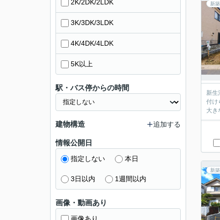
2K/2DK/2LDK
新築
3K/3DK/3LDK
4K/4DK/4LDK
5K以上
駅・バス停からの時間
新生
付け
大き
建物構造
追加する
情報公開日
指定しない
本日
新築
3日以内
1週間以内
画像・動画あり
画像あり