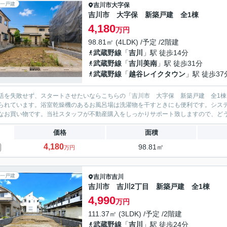
一戸建
吉川市
大字保
吉川市 大字保 新築戸建 全1棟
4,180
万円
98.81㎡ (4LDK) /予定 /2階建
武蔵野線
「
吉川
」駅 徒歩14分
武蔵野線
「
吉川美南
」駅 徒歩31分
武蔵野線
「
越谷レイクタウン
」駅 徒歩37
活を失敗せず、スタートさせたいならこちらの「吉川市 大字保 新築戸建 全1
られています。浴室乾燥機のあるお風呂場は洗濯物を干すときにも便利です。シス
なお買い物です。当社スタッフが不動産購入をしっかりサポート致しますので、ど
価格
面積
4,180
98.81㎡
万円
一戸建
吉川市
吉川
吉川市 吉川2丁目 新築戸建 全1棟
4,990
万円
111.37㎡ (3LDK) /予定 /2階建
武蔵野線
「
吉川
」駅 徒歩24分