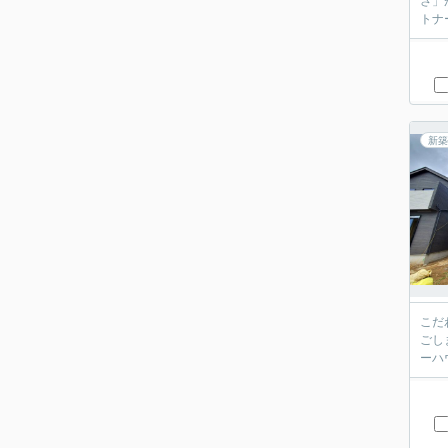
さ」
トナ
新築
こだ
ごし
ーハ