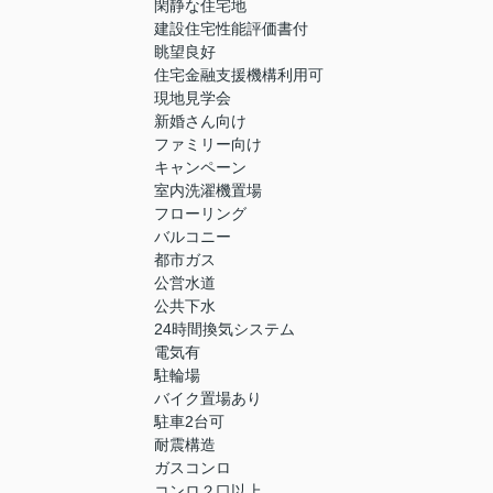
閑静な住宅地
建設住宅性能評価書付
眺望良好
住宅金融支援機構利用可
現地見学会
新婚さん向け
ファミリー向け
キャンペーン
室内洗濯機置場
フローリング
バルコニー
都市ガス
公営水道
公共下水
24時間換気システム
電気有
駐輪場
バイク置場あり
駐車2台可
耐震構造
ガスコンロ
コンロ２口以上