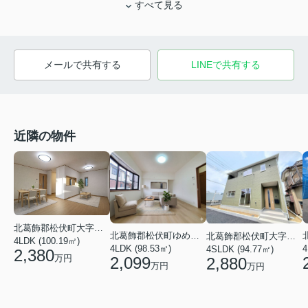
すべて見る
メールで共有する
LINEで共有する
近隣の物件
北葛飾郡松伏町大字松伏
北葛飾郡松伏町ゆめみ野東２丁目
北葛飾郡松伏町大字田島
4LDK (100.19㎡)
4LDK (98.53㎡)
4
4SLDK (94.77㎡)
2,380
万円
2,099
2,880
万円
万円