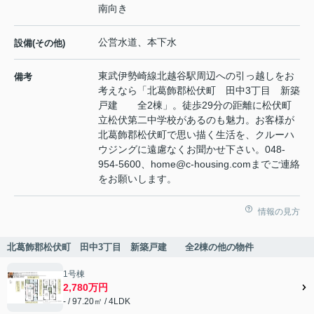
南向き
公営水道、本下水
設備(その他)
東武伊勢崎線北越谷駅周辺への引っ越しをお
備考
考えなら「北葛飾郡松伏町 田中3丁目 新築
戸建 全2棟」。徒歩29分の距離に松伏町
立松伏第二中学校があるのも魅力。お客様が
北葛飾郡松伏町で思い描く生活を、クルーハ
ウジングに遠慮なくお聞かせ下さい。048-
954-5600、home@c-housing.comまでご連絡
をお願いします。
情報の見方
北葛飾郡松伏町 田中3丁目 新築戸建 全2棟の他の物件
1号棟
2,780万円
- / 97.20㎡ / 4LDK