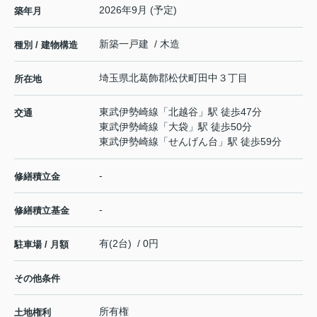
2026年9月 (予定)
築年月
新築一戸建 / 木造
種別 / 建物構造
埼玉県
北葛飾郡松伏町
田中
３丁目
所在地
東武伊勢崎線
「
北越谷
」駅 徒歩47分
交通
東武伊勢崎線
「
大袋
」駅 徒歩50分
東武伊勢崎線
「
せんげん台
」駅 徒歩59分
-
修繕積立金
-
修繕積立基金
有(2台) / 0円
駐車場 / 月額
その他条件
所有権
土地権利