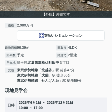
【外観】外観です
2,980万円
価格
支払いシミュレーション
96.39㎡
4LDK
建物面積
間取り
予定
2階建
築年数
階建て
埼玉県
北葛飾郡松伏町
田中
３丁目
所在地
東武伊勢崎線
「
北越谷
」駅 徒歩47分
交通
東武伊勢崎線
「
大袋
」駅 徒歩50分
東武伊勢崎線
「
せんげん台
」駅 徒歩59分
現地見学会
2026年6月1日 ～ 2026年12月31日
日時
10:00 ～ 17:00