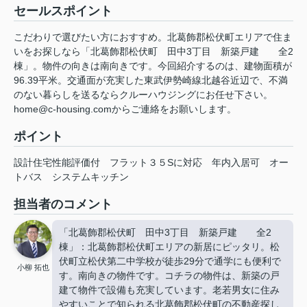
セールスポイント
こだわりで選びたい方におすすめ。北葛飾郡松伏町エリアで住ま
いをお探しなら「北葛飾郡松伏町 田中3丁目 新築戸建 全2
棟」。物件の向きは南向きです。今回紹介するのは、建物面積が
96.39平米。交通面が充実した東武伊勢崎線北越谷近辺で、不満
のない暮らしを送るならクルーハウジングにお任せ下さい。
home@c-housing.comからご連絡をお願いします。
ポイント
設計住宅性能評価付
フラット３５Sに対応
年内入居可
オー
トバス
システムキッチン
担当者のコメント
「北葛飾郡松伏町 田中3丁目 新築戸建 全2
棟」：北葛飾郡松伏町エリアの新居にピッタリ。松
伏町立松伏第二中学校が徒歩29分で通学にも便利で
小柳 拓也
す。南向きの物件です。コチラの物件は、新築の戸
建て物件で設備も充実しています。老若男女に住み
やすいことで知られる北葛飾郡松伏町の不動産探し