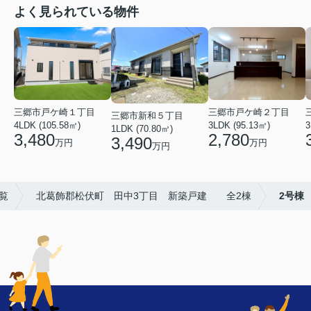
よく見られている物件
三郷市戸ケ崎１丁目
三郷市戸ケ崎２丁目
三郷市新和５丁目
4LDK (105.58㎡)
3LDK (95.13㎡)
3
1LDK (70.80㎡)
3,480
2,780
3,490
万円
万円
万円
覧
北葛飾郡松伏町 田中3丁目 新築戸建 全2棟
2号棟