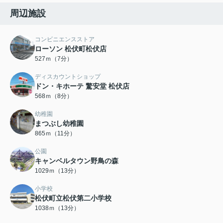
周辺施設
コンビニエンスストア
ローソン 松伏町松伏店
527ｍ（7分）
ディスカウントショップ
ドン・キホーテ 驚安堂 松伏店
568ｍ（8分）
幼稚園
まつぶし幼稚園
865ｍ（11分）
公園
キャンベルタウン野鳥の森
1029ｍ（13分）
小学校
松伏町立松伏第二小学校
1038ｍ（13分）