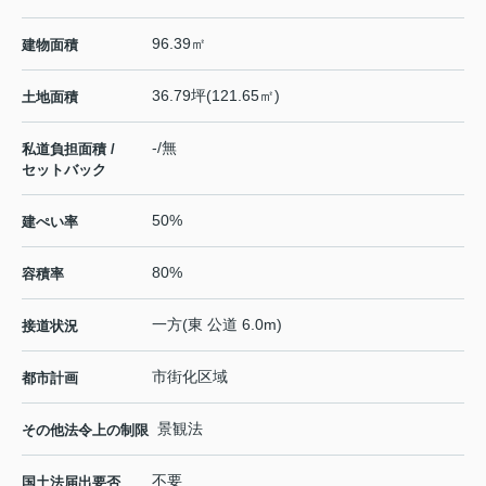
96.39㎡
建物面積
36.79坪(121.65㎡)
土地面積
-/無
私道負担面積 /
セットバック
50%
建ぺい率
80%
容積率
一方(東 公道 6.0m)
接道状況
市街化区域
都市計画
景観法
その他法令上の制限
不要
国土法届出要否