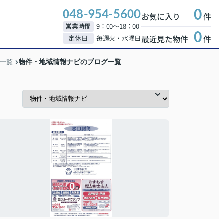
0
048-954-5600
お気に入り
件
営業時間
9：00～18：00
0
最近見た物件
件
定休日
毎週火・水曜日
物件・地域情報ナビのブログ一覧
一覧