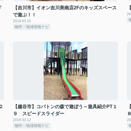
ド
【吉川市】イオン吉川美南店2Fのキッズスペース
20
で遊ぶ！！
2019.03.15
物件・地域情報ナビ
２
【越谷市】コバトンの森で遊ぼう～遊具紹介PT１
９ スピードスライダー
2019.03.12
20
物件・地域情報ナビ