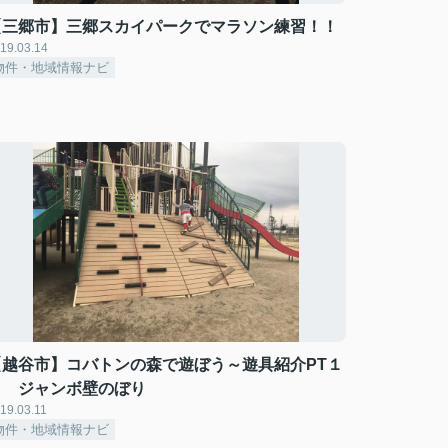
【三郷市】三郷スカイパークでマラソン練習！！
19.03.14
物件・地域情報ナビ
【越谷市】コバトンの森で遊ぼう～遊具紹介PT１
８ ジャンボ壁のぼり
19.03.11
物件・地域情報ナビ