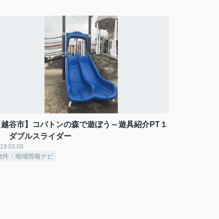
【越谷市】コバトンの森で遊ぼう～遊具紹介PT１
５ ダブルスライダー
19.03.08
物件・地域情報ナビ