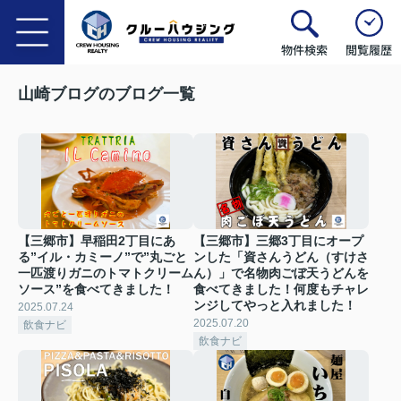
物件検索
閲覧履歴
山崎ブログのブログ一覧
【三郷市】早稲田2丁目にあ
【三郷市】三郷3丁目にオープ
る”イル・カミーノ”で”丸ごと
ンした「資さんうどん（すけさ
一匹渡りガニのトマトクリーム
ん）」で名物肉ごぼ天うどんを
ソース”を食べてきました！
食べてきました！何度もチャレ
ンジしてやっと入れました！
2025.07.24
2025.07.20
飲食ナビ
飲食ナビ