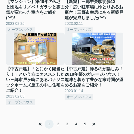
【マンション】築49年のみさ
【新築】三郷中央駅徒歩13
と団地をリノベ！ガラッと雰囲
分！広い駐車場にゆとりあるお
気が変わった室内をご紹介
庭付！三郷市幸房にある新築戸
(^^)/
建が完成しました(^^)
2023.02.25
2023.02.11
オープンハウス
オープンハウス
【中古戸建】「とにかく陽当た
【中古戸建】帰るのが楽しみ！
り！」という方にオススメした
2018年築のガレージハウス！
い三郷市戸ヶ崎にあるパナソニ
趣味と暮らす豊かな家時間が望
ックホームズ施工の中古住宅を
めるお家をご紹介！
ご紹介！
2023.01.14
2023.02.03
オープンハウス
オープンハウス
1
2
3
4
5