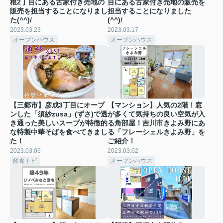
根2丁目にある古家付き売地の
目にある古家付き売地の販売を
販売を担当することになりまし
担当することになりました
た(^^)/
(^^)/
2023.03.23
2023.03.17
オープンハウス
オープンハウス
【三郷市】彦成3丁目にオープ
【マンション】人気の2階！窓
ンした「須紗zusa」(ずさ)で透
が多くて気持ちの良い空気が入
き通った美しいスープが特徴的
る角部屋！吉川市きよみ野にあ
な特製中華そばを食べてきまし
る「フレーシェルきよみ野」を
た！
ご紹介！
2023.03.06
2023.03.02
飲食ナビ
オープンハウス