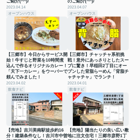
ご紹介(^^)/
のご紹介(^^)/
2023.04.14
2023.04.07
オープンハウス
オープンハウス
【三郷市】今日からサービス開
【三郷市】チャッチャ系初挑
始！牛すじと野菜を10時間煮
戦！意外にあっさりとしたスー
込んで作るオリジナルカレー！
プに驚き！早稲田2丁目にオー
「天下一カレー」をウーバーで
プンした背脂らーめん「背脂チ
頼んでみました！
ャチャチャ」でランチ！
2023.04.02
2023.04.01
飲食ナビ
飲食ナビ
【売地】吉川美南駅徒歩約16
【売地】陽当たりの良い広い敷
分！建築条件なし！吉川市中曽
地に注文住宅！三郷市彦野1丁