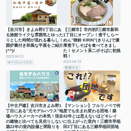
【吉川市】きよみ野2丁目にあ
【三郷市】市内初⁉三郷市新和
る旅館ライクな雰囲気とゆった
1丁目にオープン！煮干しらー
りとした時間が流れる暮らし！
めん”樹鈴 KIRIN”(きりん)で濃
囲炉裏付き和風な平屋をご紹介
厚煮干しそばを食べてきまし
(^^)/
た！セメント系二ボそばに初挑
戦！
2023.04.21
2023.04.15
オープンハウス
飲食ナビ
【中古戸建】吉川市きよみ野1
【マンション】フルリノベで何
丁目にある”元モデルハウス”地
度でも生まれ変わる団地！築
場ハウスメーカーの本気！現在
42年とは思えないほどキレイ
の建物と比べても見劣りしない
に仕上がった室内！三郷市早稲
築22年の室内設備と間取りを
田3丁目にある三郷早稲田団地