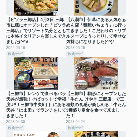
【ピソラ三郷店】4月3日 三郷
【八潮市】伊草にある人気らぁ
市仁蔵にオープンした「ピソラ
めん店「麵屋いちょう」に行っ
三郷店」でリゾート気分ととも
てきました！こだわりのトリプ
に本格イタリアンを楽しんでき
ルスープにうっとりして幸せな
ました(^^)/
気持ちになりました(^^)/
2024.05.16
2023.05.26
飲食ナビ
飲食ナビ
【三郷市】レンゲで食べるバラ
【三郷市】駒形にオープンした
天丼が最強！そばセットで幸福
「牛たん けやき 三郷店」で三
度UP！三郷市中央5丁目にある
種類の食感が楽しめる！牛たん
天丼「はま田」でランチをして
3種盛り定食を食べて来まし
きました！
た！
2023.04.30
2023.04.24
飲食ナビ
飲食ナビ