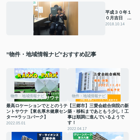
平成３０年１
０月吉日 K
様の声
2018.10.14
”物件・地域情報ナビ”おすすめ記事
物件・地域情報ナビ
物件・地域情報ナビ
最高ロケーションでととのうテ
【三郷市】三愛会総合病院の新
ントサウナ【東名厚木健康セン
築・移転まであともう少し！工
ター×ラッコパーク】
事は順調に進んでいるようで
す！
2022.05.01
2022.04.17