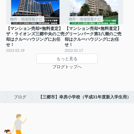
物件・地域情報ナビ
物件・地域情報ナビ
【マンション売却×無料査定】
【マンション売却×無料査定】
ザ・ライオンズ三郷中央のご売
グリーンパーク第3八潮のご売
却はクルーハウジングにお任
却はクルーハウジングにお任
せ！
せ！
2022.02.19
2022.02.17
もっと見る
ブログトップへ
！
ブログ
【三郷市】幸房小学校（平成31年度新入学生用）