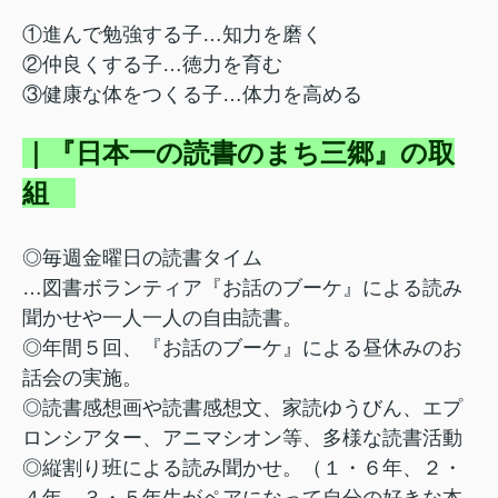
①進んで勉強する子…知力を磨く
②仲良くする子…徳力を育む
③健康な体をつくる子…体力を高める
｜『日本一の読書のまち三郷』の取
組
◎毎週金曜日の読書タイム
…図書ボランティア『お話のブーケ』による読み
聞かせや一人一人の自由読書。
◎年間５回、『お話のブーケ』による昼休みのお
話会の実施。
◎読書感想画や読書感想文、家読ゆうびん、エプ
ロンシアター、アニマシオン等、多様な読書活動
◎縦割り班による読み聞かせ。（１・６年、２・