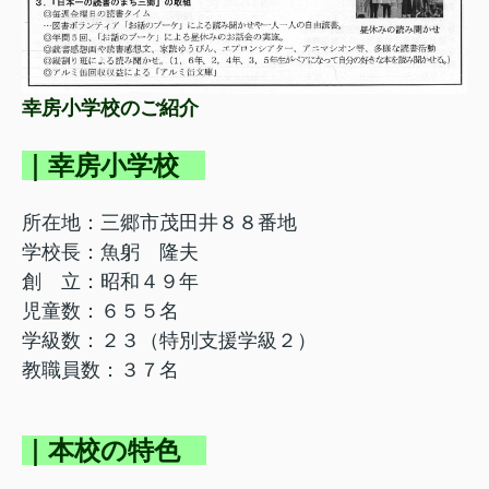
幸房小学校のご紹介
｜幸房小学校
所在地：三郷市茂田井８８番地
学校長：魚躬 隆夫
創 立：昭和４９年
児童数：６５５名
学級数：２３（特別支援学級２）
教職員数：３７名
｜本校の特色