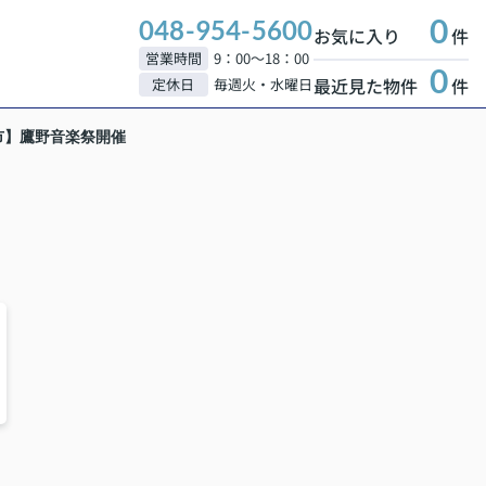
0
048-954-5600
お気に入り
件
営業時間
9：00～18：00
0
最近見た物件
件
定休日
毎週火・水曜日
市】鷹野音楽祭開催