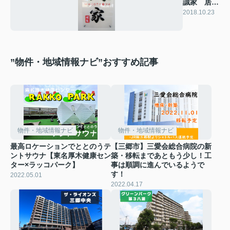
誠家 居酒
屋
2018.10.23
”物件・地域情報ナビ”おすすめ記事
物件・地域情報ナビ
物件・地域情報ナビ
最高ロケーションでととのうテ
【三郷市】三愛会総合病院の新
ントサウナ【東名厚木健康セン
築・移転まであともう少し！工
ター×ラッコパーク】
事は順調に進んでいるようで
す！
2022.05.01
2022.04.17