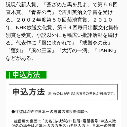
説現代新人賞、『蒼ざめた馬を見よ』で第５６回
直木賞、『青春の門』で吉川英治文学賞を受け
る。２００２年度第５０回菊池寛賞、２０１０
年、NHK放送文化賞、第６４回毎日出版文化賞特
別賞を受賞。小説以外にも幅広い批評活動を続け
る。代表作に『風に吹かれて』『戒厳令の夜』
『蓮如』『風の王国』『大河の一滴』『TARIKI』
などがある。
｜申込方法