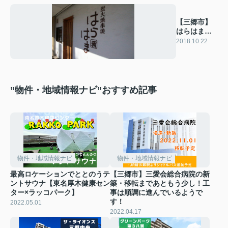
【三郷市】
はらはま
居酒屋
2018.10.22
”物件・地域情報ナビ”おすすめ記事
物件・地域情報ナビ
物件・地域情報ナビ
最高ロケーションでととのうテ
【三郷市】三愛会総合病院の新
ントサウナ【東名厚木健康セン
築・移転まであともう少し！工
ター×ラッコパーク】
事は順調に進んでいるようで
す！
2022.05.01
2022.04.17