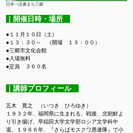
日本一読書まち三郷
｜開催日時・場所
●１１月１０日（土）
●１３：３０～ （開場 １３：００）
●三郷市文化会館
●入場無料
●
定員 ３６０名
｜講師プロフィール
五木 寛之 （いつき ひろゆき）
１９３２年、福岡県に生まれる。戦後、北朝鮮よ
り引き揚げ。早稲田大学文学部ロシア文学科中
退。１９６６年、『さらばモスクワ愚連隊』で小