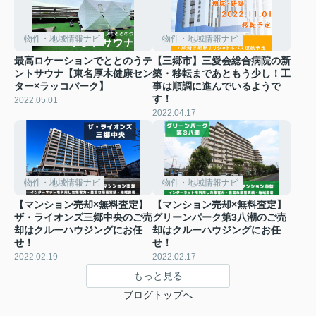
物件・地域情報ナビ
物件・地域情報ナビ
最高ロケーションでととのうテ
【三郷市】三愛会総合病院の新
ントサウナ【東名厚木健康セン
築・移転まであともう少し！工
ター×ラッコパーク】
事は順調に進んでいるようで
す！
2022.05.01
2022.04.17
物件・地域情報ナビ
物件・地域情報ナビ
【マンション売却×無料査定】
【マンション売却×無料査定】
ザ・ライオンズ三郷中央のご売
グリーンパーク第3八潮のご売
却はクルーハウジングにお任
却はクルーハウジングにお任
せ！
せ！
2022.02.19
2022.02.17
もっと見る
ブログトップへ