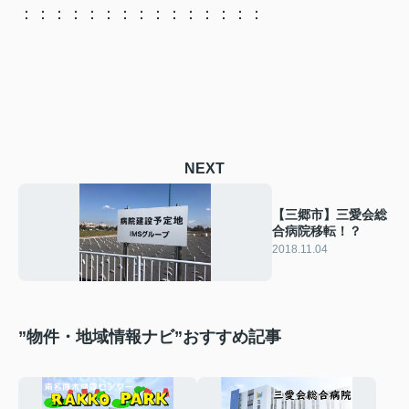
：：：：：：：：：：：：：：：
NEXT
【三郷市】三愛会総
合病院移転！？
2018.11.04
”物件・地域情報ナビ”おすすめ記事