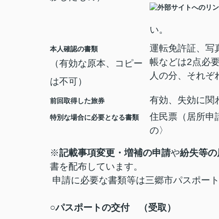
い。
運転免許証、写
本人確認の書類
帳などは2点必
（有効な原本、コピー
人の分、それぞ
は不可）
有効、失効に関
前回取得した旅券
住民票（居所申
特別な場合に必要となる書類
の〉
※
記載事項変更・増補の申請
や
紛失等の
書を配布しています。
申請に必要な書類等は三郷市パスポート
○パスポートの交付
（受取）