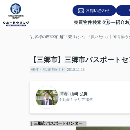
お問い合わせ
売買物件検索
クルー紹介
お
“お客様の声300件超”「売りたい」「買いたい」に寄り添
【三郷市】三郷市パスポートセ
物件・地域情報ナビ
2018.11.23
山崎 弘貴
筆者
不動産キャリア10年
｜三郷市パスポートセンター