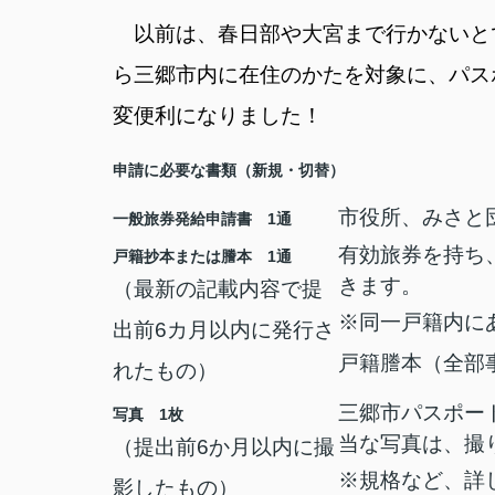
以前は、春日部や大宮まで行かないと
ら三郷市内に在住のかたを対象に、パス
変便利になりました！
申請に必要な書類（新規・切替）
市役所、みさと
一般旅券発給申請書 1通
有効旅券を持ち
戸籍抄本または謄本 1通
きます。
（最新の記載内容で提
※同一戸籍内に
出前6カ月以内に発行さ
戸籍謄本（全部
れたもの）
三郷市パスポー
写真 1枚
当な写真は、撮
（提出前6か月以内に撮
※規格など、詳
影したもの）