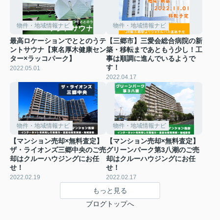
物件・地域情報ナビ
物件・地域情報ナビ
最高ロケーションでととのうテ
【三郷市】三愛会総合病院の新
ントサウナ【東名厚木健康セン
築・移転まであともう少し！工
ター×ラッコパーク】
事は順調に進んでいるようで
す！
2022.05.01
2022.04.17
物件・地域情報ナビ
物件・地域情報ナビ
【マンション売却×無料査定】
【マンション売却×無料査定】
ザ・ライオンズ三郷中央のご売
グリーンパーク第3八潮のご売
却はクルーハウジングにお任
却はクルーハウジングにお任
せ！
せ！
2022.02.19
2022.02.17
もっと見る
ブログトップへ