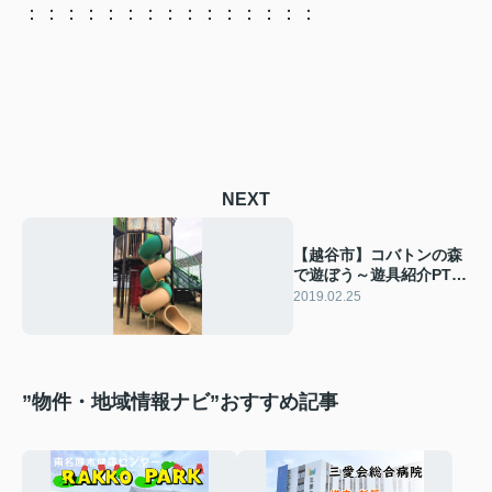
：：：：：：：：：：：：：：：
NEXT
【越谷市】コバトンの森
で遊ぼう～遊具紹介PT
４ スパイラルスライダ
2019.02.25
ー
”物件・地域情報ナビ”おすすめ記事