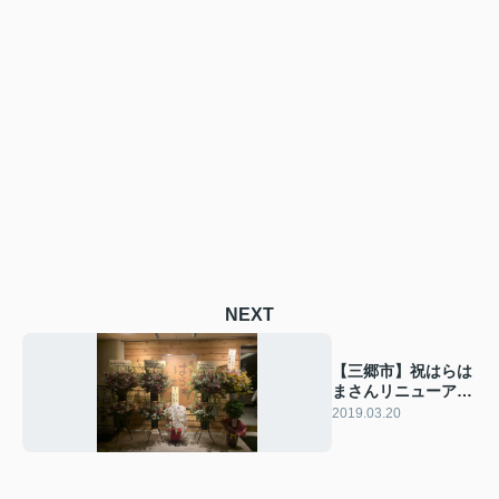
NEXT
【三郷市】祝はらは
まさんリニューアル
オープン！！
2019.03.20