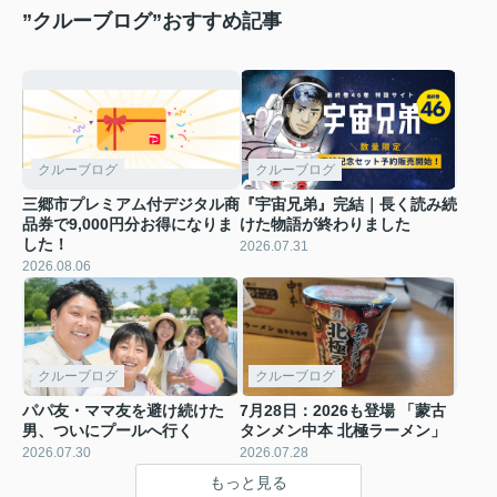
”クルーブログ”おすすめ記事
クルーブログ
クルーブログ
三郷市プレミアム付デジタル商
『宇宙兄弟』完結｜長く読み続
品券で9,000円分お得になりま
けた物語が終わりました
した！
2026.07.31
2026.08.06
クルーブログ
クルーブログ
パパ友・ママ友を避け続けた
7月28日：2026も登場 「蒙古
男、ついにプールへ行く
タンメン中本 北極ラーメン」
2026.07.30
2026.07.28
もっと見る