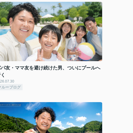
パパ友・ママ友を避け続けた男、ついにプールへ
行く
26.07.30
クルーブログ