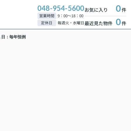
0
048-954-5600
お気に入り
件
営業時間
9：00～18：00
0
最近見た物件
件
定休日
毎週火・水曜日
１日：毎年恒例