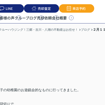
LINE
売却査定
来店予約
客様の声
クルーブログ
売却依頼
会社概要
２月１
うクルーハウジング！三郷・吉川・八潮の不動産はお任せ！
ブログ
子の幼稚園のお遊戯会的なものに行ってきました。
貸切りで