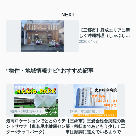
NEXT
【三郷市】彦成エリアに新
しく沖縄料理（しゃぶしゃ
ぶ）のお店がオープン！！
2020.04.07
”物件・地域情報ナビ”おすすめ記事
物件・地域情報ナビ
物件・地域情報ナビ
最高ロケーションでととのうテ
【三郷市】三愛会総合病院の新
ントサウナ【東名厚木健康セン
築・移転まであともう少し！工
ター×ラッコパーク】
事は順調に進んでいるようで