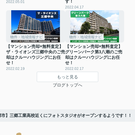
す！
2022.05.01
2022.04.17
物件・地域情報ナビ
物件・地域情報ナビ
【マンション売却×無料査定】
【マンション売却×無料査定】
ザ・ライオンズ三郷中央のご売
グリーンパーク第3八潮のご売
却はクルーハウジングにお任
却はクルーハウジングにお任
せ！
せ！
2022.02.19
2022.02.17
もっと見る
ブログトップへ
郷市】三郷工業高校近くにフォトスタジオがオープンするようです！！