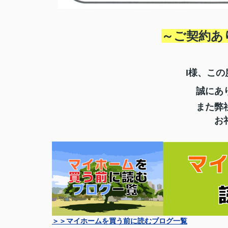
～ご契約あ
I様、こ
誠にあ
また弊
お
＞＞マイホームを買う前に読むブログ一覧