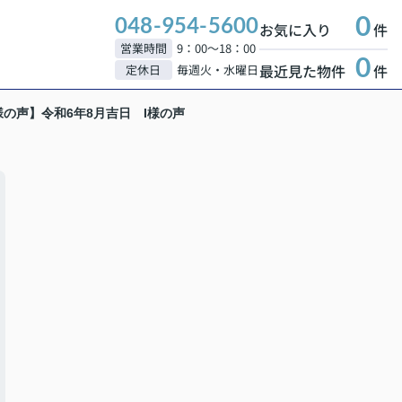
0
048-954-5600
お気に入り
件
営業時間
9：00～18：00
0
最近見た物件
件
定休日
毎週火・水曜日
の声】令和6年8月吉日 I様の声