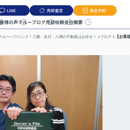
LINE
売却査定
来店予約
客様の声
クルーブログ
売却依頼
会社概要
【お客様
うクルーハウジング！三郷・吉川・八潮の不動産はお任せ！
ブログ