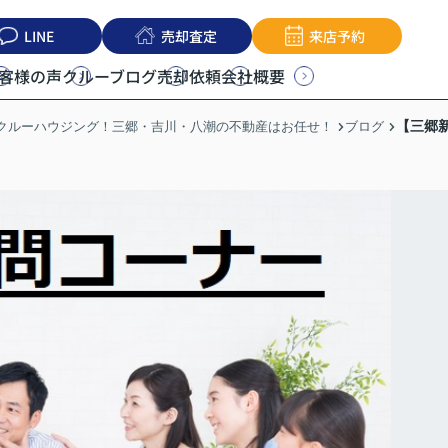
LINE
売却査定
来店予約
客様の声
クルーブログ
売却依頼
会社概要
【三郷
うクルーハウジング！三郷・吉川・八潮の不動産はお任せ！
ブログ