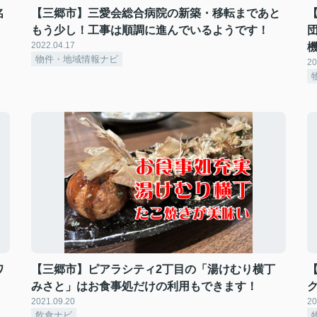
名
【三郷市】三愛会総合病院の新築・移転まであと
もう少し！工事は順調に進んでいるようです！
2022.04.17
物件・地域情報ナビ
20
ワ
【三郷市】ピアラシティ2丁目の「湯けむり横丁
！
みさと」はお食事処だけの利用もできます！
2021.09.20
20
飲食ナビ