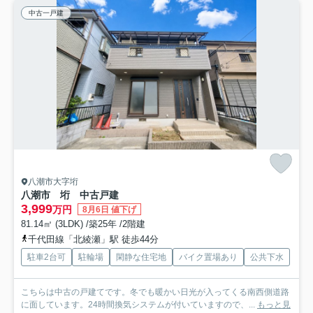
中古一戸建
八潮市大字垳
八潮市 垳 中古戸建
3,999
万円
8月6日 値下げ
81.14㎡ (3LDK) /築25年 /2階建
千代田線「北綾瀬」駅 徒歩44分
駐車2台可
駐輪場
閑静な住宅地
バイク置場あり
公共下水
こちらは中古の戸建てです。冬でも暖かい日光が入ってくる南西側道路
に面しています。24時間換気システムが付いていますので、...
もっと見