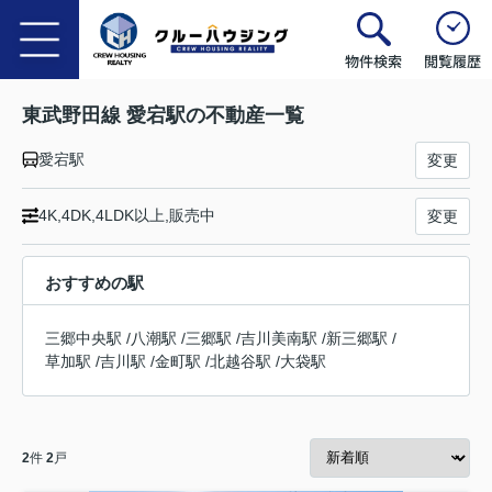
物件検索
閲覧履歴
東武野田線 愛宕駅の不動産一覧
愛宕駅
変更
4K,4DK,4LDK以上,販売中
変更
おすすめの駅
三郷中央駅
/
八潮駅
/
三郷駅
/
吉川美南駅
/
新三郷駅
/
草加駅
/
吉川駅
/
金町駅
/
北越谷駅
/
大袋駅
2
件
2
戸