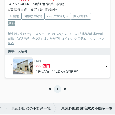
94.77㎡ (4LDK＋S(納戸)) /新築 /2階建
東武野田線「愛宕」駅 徒歩54分
駐輪場
閑静な住宅地
バイク置場あり
浄化槽排水
新築
新生活を失敗せず、スタートさせたいならこちらの「北葛飾郡松伏町
田島 新築戸建 全1棟」はいかがでしょうか。システムキッ...
もっと
見る
販売中の物件
1号棟
2,880万円
- / 94.77㎡ / 4LDK＋S(納戸)
1
す
東武野田線の不動産一覧
東武野田線 愛宕駅の不動産一覧