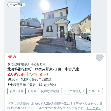
中古一戸建
NEW
北葛飾郡松伏町ゆめみ野東
北葛飾郡松伏町 ゆめみ野東2丁目 中古戸建
2,099
万円
7月3日 値下げ
98.53㎡ (4LDK) /築26年 /2階建
東武野田線「愛宕」駅 徒歩69分
駐車2台可
駐輪場
閑静な住宅地
バイク置場あり
公共下水
浴室に追焚機能があるので入浴の時間帯を気にする事がありません。建
物面積98.53平方メートルですので快適な生活ができます...
もっと見る