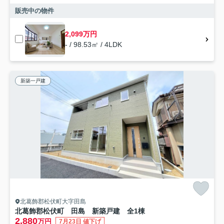
販売中の物件
2,099万円
- / 98.53㎡ / 4LDK
新築一戸建
北葛飾郡松伏町大字田島
北葛飾郡松伏町 田島 新築戸建 全1棟
2,880
万円
7月23日 値下げ