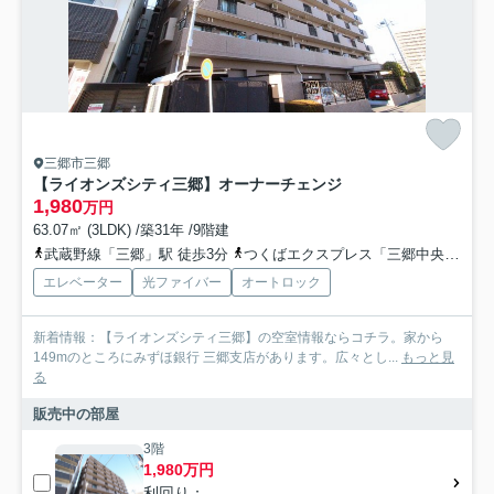
三郷市三郷
【ライオンズシティ三郷】オーナーチェンジ
1,980
万円
63.07㎡ (3LDK) /築31年 /9階建
武蔵野線「三郷」駅 徒歩3分
つくばエクスプレス「三郷中央」駅 徒歩31分
エレベーター
光ファイバー
オートロック
新着情報：【ライオンズシティ三郷】の空室情報ならコチラ。家から
149mのところにみずほ銀行 三郷支店があります。広々とし...
もっと見
る
販売中の部屋
3階
1,980万円
利回り： -