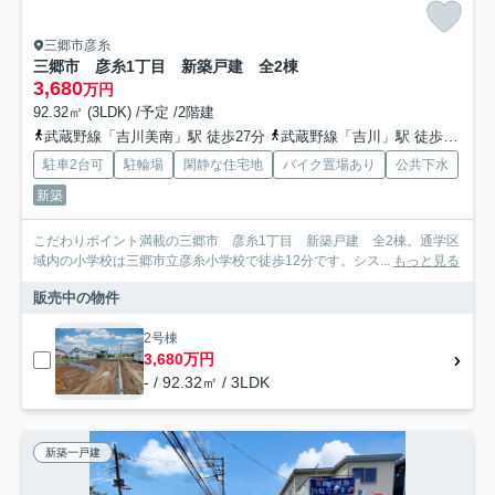
三郷市彦糸
三郷市 彦糸1丁目 新築戸建 全2棟
3,680
万円
92.32㎡ (3LDK) /予定 /2階建
武蔵野線「吉川美南」駅 徒歩27分
武蔵野線「吉川」駅 徒歩28分
駐車2台可
駐輪場
閑静な住宅地
バイク置場あり
公共下水
新築
こだわりポイント満載の三郷市 彦糸1丁目 新築戸建 全2棟。通学区
域内の小学校は三郷市立彦糸小学校で徒歩12分です。シス...
もっと見る
販売中の物件
2号棟
3,680万円
- / 92.32㎡ / 3LDK
新築一戸建