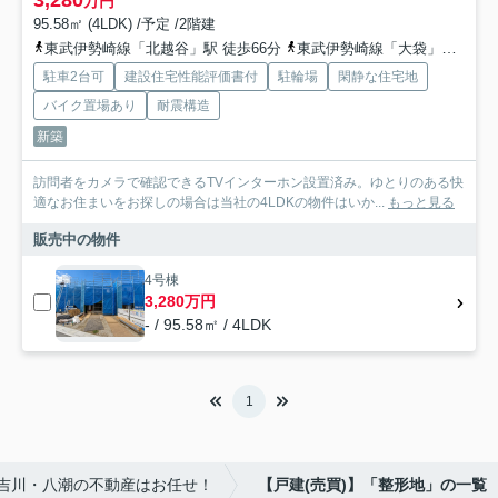
万円
95.58㎡ (4LDK) /予定 /2階建
東武伊勢崎線「北越谷」駅 徒歩66分
東武伊勢崎線「大袋」駅 徒歩57分
駐車2台可
建設住宅性能評価書付
駐輪場
閑静な住宅地
バイク置場あり
耐震構造
新築
訪問者をカメラで確認できるTVインターホン設置済み。ゆとりのある快
適なお住まいをお探しの場合は当社の4LDKの物件はいか...
もっと見る
販売中の物件
4号棟
3,280万円
- / 95.58㎡ / 4LDK
1
・吉川・八潮の不動産はお任せ！
【戸建(売買)】「整形地」の一覧