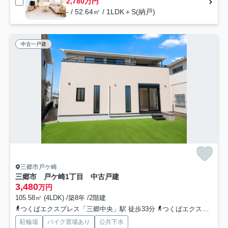
2,780万円
- / 52.64㎡ / 1LDK＋S(納戸)
中古一戸建
三郷市戸ケ崎
三郷市 戸ケ崎1丁目 中古戸建
3,480
万円
105.58㎡ (4LDK) /築8年 /2階建
つくばエクスプレス「三郷中央」駅 徒歩33分
つくばエクスプレス「八潮」駅 徒歩38分
駐輪場
バイク置場あり
公共下水