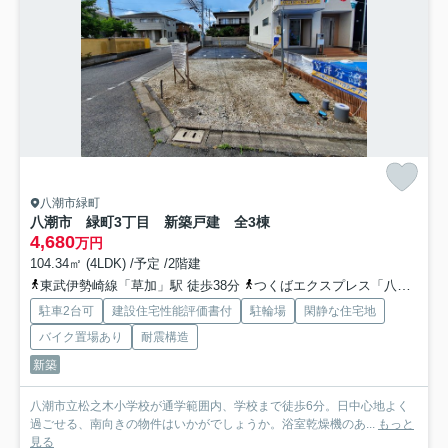
八潮市緑町
八潮市 緑町3丁目 新築戸建 全3棟
4,680
万円
104.34㎡ (4LDK) /予定 /2階建
東武伊勢崎線「草加」駅 徒歩38分
つくばエクスプレス「八潮」駅 徒歩35分
駐車2台可
建設住宅性能評価書付
駐輪場
閑静な住宅地
バイク置場あり
耐震構造
新築
八潮市立松之木小学校が通学範囲内、学校まで徒歩6分。日中心地よく
過ごせる、南向きの物件はいかがでしょうか。浴室乾燥機のあ...
もっと
見る