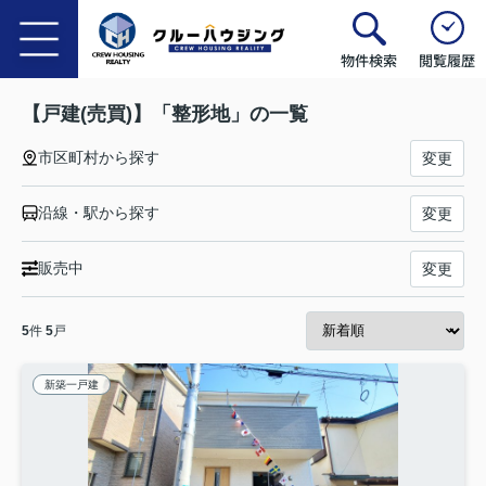
物件検索
閲覧履歴
【戸建(売買)】「整形地」の一覧
市区町村から探す
変更
沿線・駅から探す
変更
販売中
変更
5
件
5
戸
新築一戸建