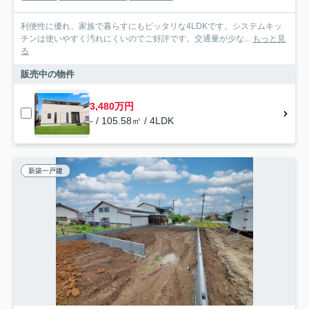
利便性に優れ、家族で暮らすにもピッタリな4LDKです。システムキッ
チンは使いやすく汚れにくいのでご好評です。交通量が少な...
もっと見
る
販売中の物件
3,480万円
- / 105.58㎡ / 4LDK
新築一戸建