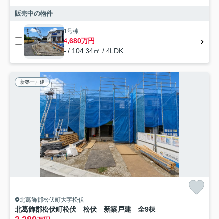
販売中の物件
1号棟
4,680万円
- / 104.34㎡ / 4LDK
新築一戸建
北葛飾郡松伏町大字松伏
北葛飾郡松伏町松伏 松伏 新築戸建 全9棟
3,280