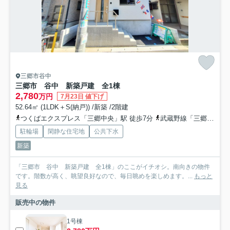
三郷市谷中
三郷市 谷中 新築戸建 全1棟
2,780
万円
7月23日 値下げ
52.64㎡ (1LDK＋S(納戸)) /新築 /2階建
つくばエクスプレス「三郷中央」駅 徒歩7分
武蔵野線「三郷」駅 徒歩30分
駐輪場
閑静な住宅地
公共下水
新築
「三郷市 谷中 新築戸建 全1棟」のここがイチオシ。南向きの物件
です。階数が高く、眺望良好なので、毎日眺めを楽しめます。...
もっと
見る
販売中の物件
1号棟