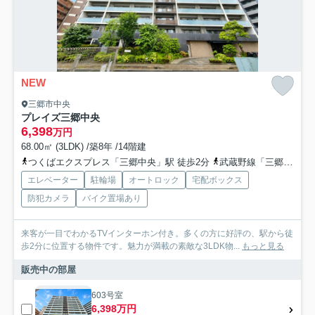
NEW
三郷市中央
プレイズ三郷中央
6,398
万円
68.00㎡ (3LDK) /築8年 /14階建
つくばエクスプレス「三郷中央」駅 徒歩2分
武蔵野線「三郷」駅 徒歩36分
エレベーター
駐輪場
オートロック
宅配ボックス
防犯カメラ
バイク置場あり
来客が一目でわかるTVインターホン付き。多くの方に好評の、駅から徒
歩2分に位置する物件です。魅力が満載の素敵な3LDK物...
もっと見る
販売中の部屋
603号室
6,398万円