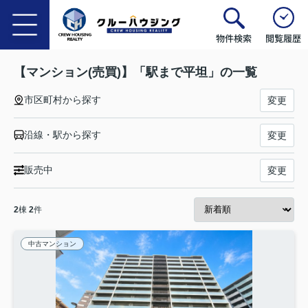
物件検索
閲覧履歴
【マンション(売買)】「駅まで平坦」の一覧
市区町村から探す
変更
沿線・駅から探す
変更
販売中
変更
2
棟
2
件
中古マンション