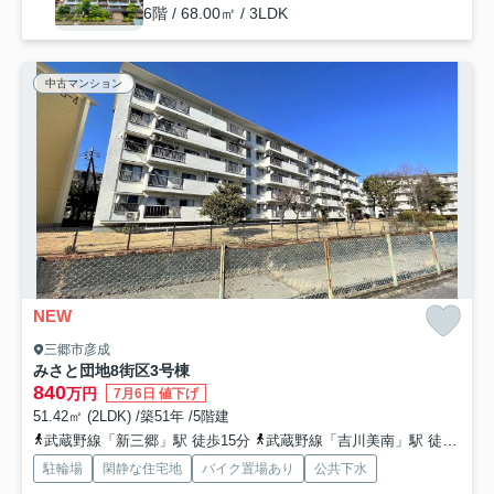
6階 / 68.00㎡ / 3LDK
中古マンション
NEW
三郷市彦成
みさと団地8街区3号棟
840
万円
7月6日 値下げ
51.42㎡ (2LDK) /築51年 /5階建
武蔵野線「新三郷」駅 徒歩15分
武蔵野線「吉川美南」駅 徒歩25分
駐輪場
閑静な住宅地
バイク置場あり
公共下水