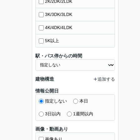
2K/2DK/2LDK
3K/3DK/3LDK
4K/4DK/4LDK
5K以上
駅・バス停からの時間
建物構造
追加する
情報公開日
指定しない
本日
3日以内
1週間以内
画像・動画あり
画像あり