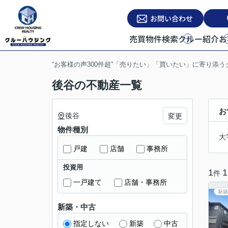
お問い合わせ
売買物件検索
クルー紹介
お
“お客様の声300件超”「売りたい」「買いたい」に寄り添
後谷の不動産一覧
お
後谷
変更
物件種別
大
戸建
店舗
事務所
投資用
1
1
件
一戸建て
店舗・事務所
新築
新築・中古
指定しない
新築
中古