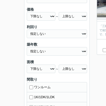
価格
～
「三
利回り
で浴
で、
築年数
面積
～
間取り
ワンルーム
1K/1DK/1LDK