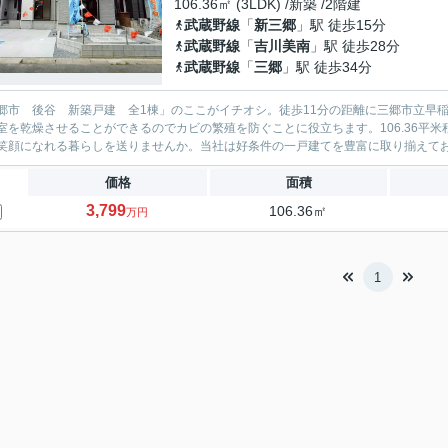
106.36㎡ (3LDK) /新築 /2階建
武蔵野線
「
新三郷
」駅 徒歩15分
武蔵野線
「
吉川美南
」駅 徒歩28分
武蔵野線
「
三郷
」駅 徒歩34分
郷市 後谷 新築戸建 全1棟」のここがイチオシ。徒歩11分の距離に三郷市立早
室を乾燥させることができるのでカビの繁殖を防ぐことに役立ちます。106.36平
笑顔になれる暮らしを送りませんか。当社は好条件の一戸建てを豊富に取り揃えております。0
価格
面積
3,799
106.36㎡
万円
1