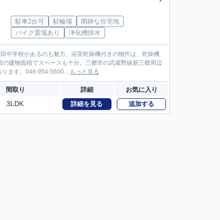
駐車2台可
駐輪場
閑静な住宅地
バイク置場あり
浄化槽排水
稲田中学校があるのも魅力。浴室乾燥機付きの物件は、乾燥機
米程の建物面積でスペースも十分。三郷市の武蔵野線新三郷周辺
48-954-5600...
もっと見る
間取り
詳細
お気に入り
3LDK
詳細を見る
追加する