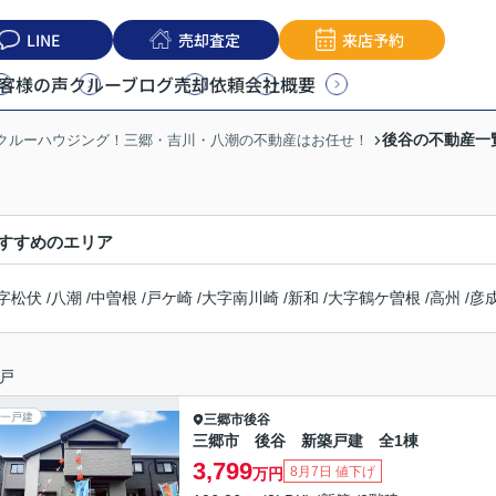
LINE
売却査定
来店予約
客様の声
クルーブログ
売却依頼
会社概要
後谷の不動産一
うクルーハウジング！三郷・吉川・八潮の不動産はお任せ！
すすめのエリア
字松伏
/
八潮
/
中曽根
/
戸ケ崎
/
大字南川崎
/
新和
/
大字鶴ケ曽根
/
高州
/
彦
戸
一戸建
三郷市
後谷
三郷市 後谷 新築戸建 全1棟
3,799
8月7日 値下げ
万円