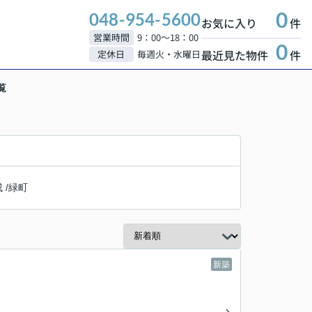
0
048-954-5600
お気に入り
件
営業時間
9：00～18：00
0
最近見た物件
件
定休日
毎週火・水曜日
覧
成
/
緑町
新築