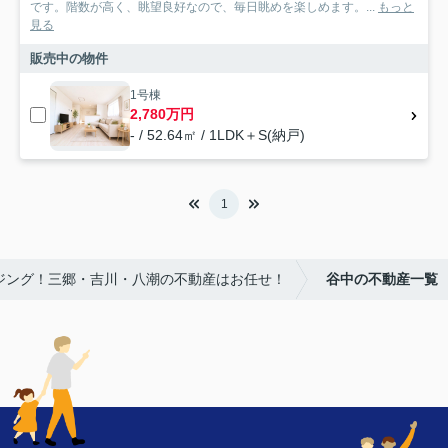
です。階数が高く、眺望良好なので、毎日眺めを楽しめます。...
もっと
見る
販売中の物件
1号棟
2,780万円
- / 52.64㎡ / 1LDK＋S(納戸)
1
ウジング！三郷・吉川・八潮の不動産はお任せ！
谷中の不動産一覧