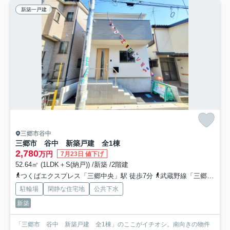
新築一戸建
三郷市谷中
三郷市 谷中 新築戸建 全1棟
2,780
万円
7月23日 値下げ
52.64㎡ (1LDK＋S(納戸)) /新築 /2階建
つくばエクスプレス「三郷中央」駅 徒歩7分
武蔵野線「三郷」駅 徒歩30分
駐輪場
閑静な住宅地
公共下水
新築
「三郷市 谷中 新築戸建 全1棟」のここがイチオシ。南向きの物件