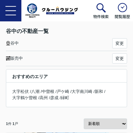
物件検索
閲覧履歴
谷中の不動産一覧
谷中
変更
販売中
変更
おすすめのエリア
大字松伏
/
八潮
/
中曽根
/
戸ケ崎
/
大字南川崎
/
新和
/
大字鶴ケ曽根
/
高州
/
彦成
/
緑町
1
件
1
戸