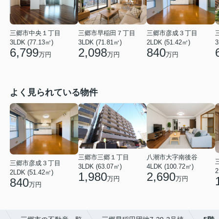
三郷市早稲田７丁目
三郷市中央１丁目
三郷市彦成３丁目
3LDK (71.81㎡)
3
3LDK (77.13㎡)
2LDK (51.42㎡)
2,098
6,799
840
万円
万円
万円
よく見られている物件
三郷市三郷１丁目
八潮市大字南後谷
三郷市彦成３丁目
3LDK (63.07㎡)
4LDK (100.72㎡)
2
2LDK (51.42㎡)
1,980
2,690
万円
万円
840
万円