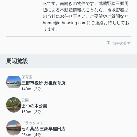
らです。南向きの物件です。武蔵野線三郷周
辺にある不動産情報のことなら、地域密着型
の当社にお任せ下さい。ご要望やご質問など
home@c-housing.comにご連絡お待ちしてお
ります。
情報の見方
周辺施設
保育園
三郷市役所 丹後保育所
140ｍ（2分）
公園
まつの木公園
169ｍ（3分）
ドラッグストア
セキ薬品 三郷早稲田店
264ｍ（4分）