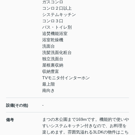
ガスコンロ
コンロ２口以上
システムキッチン
コンロ３口
バス・トイレ別
追焚機能浴室
浴室乾燥機
洗面台
洗髪洗面化粧台
独立洗面台
屋根裏収納
収納豊富
TVモニタ付インターホン
最上階
南向き
-
設備(その他)
まつの木公園まで169mです。機能的で使いや
備考
すいシステムキッチン付きなので、お料理を
楽しめます。雰囲気溢れる3LDKの物件はこち