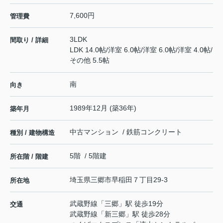
7,600円
管理費
3LDK
間取り / 詳細
LDK 14.0帖
/
洋室 6.0帖
/
洋室 6.0帖
/
洋室 4.0帖
/
その他 5.5帖
南
向き
1989年12月 (築36年)
築年月
中古マンション / 鉄筋コンクリート
種別 / 建物構造
5階 / 5階建
所在階 / 階建
埼玉県
三郷市
早稲田
７丁目29-3
所在地
武蔵野線
「
三郷
」駅 徒歩19分
交通
武蔵野線
「
新三郷
」駅 徒歩28分