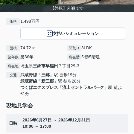
【外観】外観です
1,498万円
価格
支払いシミュレーション
74.72㎡
3LDK
面積
間取り
築36年
5階/5階建
築年数
所在階
埼玉県
三郷市
早稲田
７丁目29-3
所在地
武蔵野線
「
三郷
」駅 徒歩19分
交通
武蔵野線
「
新三郷
」駅 徒歩28分
つくばエクスプレス
「
流山セントラルパーク
」駅 徒歩
61分
現地見学会
2026年6月27日 ～ 2026年12月31日
日時
10:00 ～ 17:00