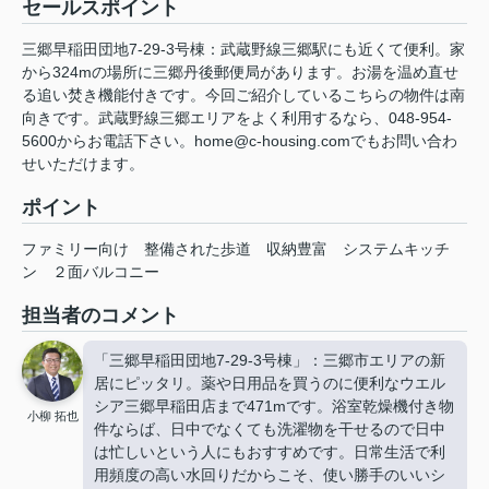
セールスポイント
三郷早稲田団地7-29-3号棟：武蔵野線三郷駅にも近くて便利。家
から324mの場所に三郷丹後郵便局があります。お湯を温め直せ
る追い焚き機能付きです。今回ご紹介しているこちらの物件は南
向きです。武蔵野線三郷エリアをよく利用するなら、048-954-
5600からお電話下さい。home@c-housing.comでもお問い合わ
せいただけます。
ポイント
ファミリー向け
整備された歩道
収納豊富
システムキッチ
ン
２面バルコニー
担当者のコメント
「三郷早稲田団地7-29-3号棟」：三郷市エリアの新
居にピッタリ。薬や日用品を買うのに便利なウエル
シア三郷早稲田店まで471mです。浴室乾燥機付き物
小柳 拓也
件ならば、日中でなくても洗濯物を干せるので日中
は忙しいという人にもおすすめです。日常生活で利
用頻度の高い水回りだからこそ、使い勝手のいいシ