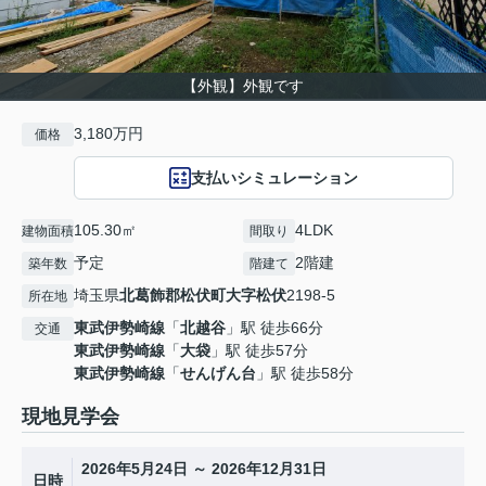
【外観】外観です
3,180万円
価格
支払いシミュレーション
105.30㎡
4LDK
建物面積
間取り
予定
2階建
築年数
階建て
埼玉県
北葛飾郡松伏町
大字松伏
2198-5
所在地
東武伊勢崎線
「
北越谷
」駅 徒歩66分
交通
東武伊勢崎線
「
大袋
」駅 徒歩57分
東武伊勢崎線
「
せんげん台
」駅 徒歩58分
現地見学会
2026年5月24日 ～ 2026年12月31日
日時