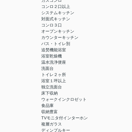
ガスコンロ
コンロ２口以上
システムキッチン
対面式キッチン
コンロ３口
オープンキッチン
カウンターキッチン
バス・トイレ別
追焚機能浴室
浴室乾燥機
温水洗浄便座
洗面台
トイレ２ヶ所
浴室１坪以上
独立洗面台
床下収納
ウォークインクロゼット
食品庫
収納豊富
TVモニタ付インターホン
複層ガラス
ディンプルキー