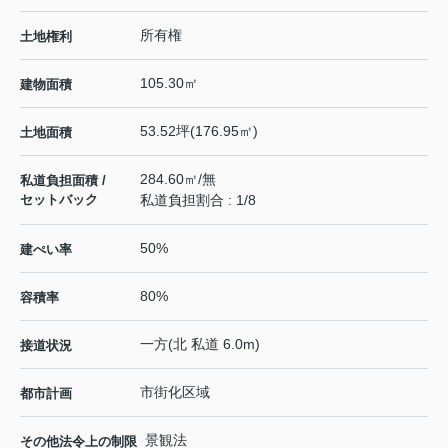
所有権
土地権利
105.30㎡
建物面積
53.52坪(176.95㎡)
土地面積
284.60㎡/無
私道負担面積 /
セットバック
私道負担割合 : 1/8
50%
建ぺい率
80%
容積率
一方(北 私道 6.0m)
接道状況
市街化区域
都市計画
景観法
その他法令上の制限