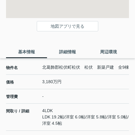
地図アプリで見る
基本情報
詳細情報
周辺環境
北葛飾郡松伏町松伏 松伏 新築戸建 全9棟
物件名
3,180万円
価格
-
管理費
4LDK
間取り / 詳細
LDK 19.2帖
/
洋室 6.0帖
/
洋室 5.8帖
/
洋室 5.0帖
/
洋室 4.5帖