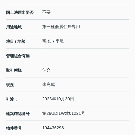
不要
国土法届出要否
第一種低層住居専用
用途地域
宅地 / 平坦
地目 / 地勢
-
管理組合有無
仲介
取引態様
未完成
現況
2026年10月30日
引渡し
第26UDI1W建01221号
建築確認番号
104436298
物件番号