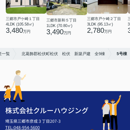
三郷市戸ケ崎１丁目
三郷市戸ケ崎２丁目
三郷市新和５丁目
4LDK (105.58㎡)
3LDK (95.13㎡)
3
1LDK (70.80㎡)
3,480
2,780
3,490
万円
万円
万円
産一覧
北葛飾郡松伏町松伏 松伏 新築戸建 全9棟
5号棟
株式会社クルーハウジング
埼玉県三郷市彦成３丁目207-3
TEL:048-954-5600