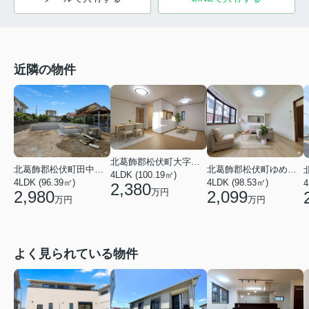
近隣の物件
北葛飾郡松伏町大字松伏
北葛飾郡松伏町ゆめみ野東２丁目
北葛飾郡松伏町田中３丁目
4LDK (100.19㎡)
4LDK (98.53㎡)
4LDK (96.39㎡)
4
2,380
万円
2,099
2,980
万円
万円
よく見られている物件