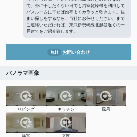
で、外に干したくない日でも浴室乾燥機を利用して
バスルームに干せば効率よくカラッと乾きます。住
まい探しをするなら、当社にお任せください。
まで
ご連絡いただければ、東武伊勢崎線北越谷近くの一
戸建てをご紹介致します。
お問い合わせ
無料
パノラマ画像
リビング
キッチン
風呂
洋室
玄関