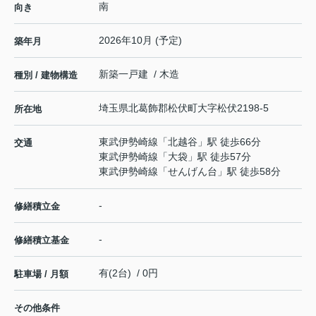
南
向き
2026年10月 (予定)
築年月
新築一戸建 / 木造
種別 / 建物構造
埼玉県
北葛飾郡松伏町
大字松伏
2198-5
所在地
東武伊勢崎線
「
北越谷
」駅 徒歩66分
交通
東武伊勢崎線
「
大袋
」駅 徒歩57分
東武伊勢崎線
「
せんげん台
」駅 徒歩58分
-
修繕積立金
-
修繕積立基金
有(2台) / 0円
駐車場 / 月額
その他条件