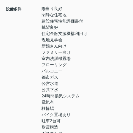
陽当り良好
設備条件
閑静な住宅地
建設住宅性能評価書付
眺望良好
住宅金融支援機構利用可
現地見学会
新婚さん向け
ファミリー向け
室内洗濯機置場
フローリング
バルコニー
都市ガス
公営水道
公共下水
24時間換気システム
電気有
駐輪場
バイク置場あり
駐車2台可
耐震構造