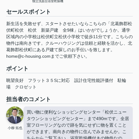
独立洗面台
浴室乾燥機
セールスポイント
新生活を失敗せず、スタートさせたいならこちらの「北葛飾郡松
伏町松伏 松伏 新築戸建 全9棟」はいかがでしょうか。通学
区域内の小学校は松伏町立松伏小学校で徒歩11分です。こちらの
物件は南向きです。クルーハウジングは信頼と経験を活かし、北
葛飾郡松伏町にある戸建て探しのお手伝いを致します。
home@c-housing.comまでご依頼下さい。
ポイント
眺望良好
フラット３５Sに対応
設計住宅性能評価付
駐輪
場
クロゼット
担当者のコメント
買い物に便利なショッピングセンター「松伏ニュー
タウンショッピングセンター」まで490mです。全居
室フローリングなので跡を気にせずに物を置くこと
小柳 拓也
ができます。南向きの物件に住んでみませんか。こ
ちらからご覧下さい。浴室乾燥機付きの物件なの