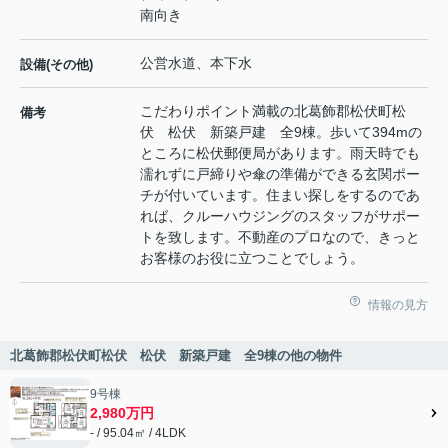
南向き
公営水道、本下水
設備(その他)
こだわりポイント満載の北葛飾郡松伏町松
備考
伏 松伏 新築戸建 全9棟。歩いて394mの
ところに松伏郵便局があります。雨天時でも
濡れずに戸締りや傘の準備ができる玄関ポー
チが付いています。住まい探しをするのであ
れば、クルーハウジングのスタッフがサポー
トを致します。不動産のプロなので、きっと
お客様のお役に立つことでしょう。
情報の見方
北葛飾郡松伏町松伏 松伏 新築戸建 全9棟の他の物件
9号棟
2,980万円
- / 95.04㎡ / 4LDK