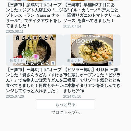
【三郷市】彦成3丁目にオープ
【三郷市】早稲田2丁目にあ
ンしたエジプト人店主の「エジ
る”イル・カミーノ”で”丸ごと
プトレストラン"Nassar ナッ
一匹渡りガニのトマトクリーム
サール"」でテイクアウトをし
ソース”を食べてきました！
てきました！
2025.07.24
2025.08.11
飲食ナビ
飲食ナビ
【三郷市】三郷3丁目にオープ
【ピソラ三郷店】4月3日 三郷
ンした「資さんうどん（すけさ
市仁蔵にオープンした「ピソラ
ん）」で名物肉ごぼ天うどんを
三郷店」でリゾート気分ととも
食べてきました！何度もチャレ
に本格イタリアンを楽しんでき
ンジしてやっと入れました！
ました(^^)/
2025.07.20
2024.05.16
もっと見る
ブログトップへ