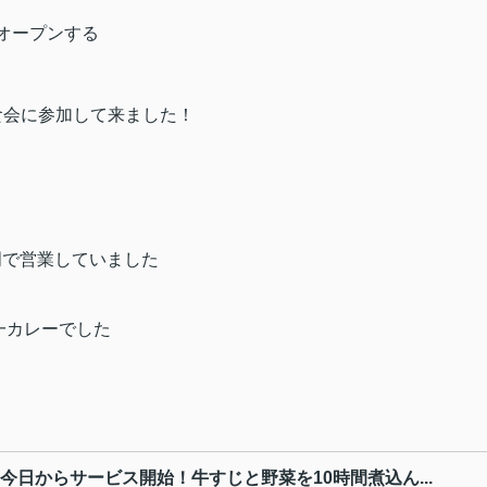
Wオープンする
食会に参加して来ました！
門で営業していました
一カレーでした
今日からサービス開始！牛すじと野菜を10時間煮込ん...