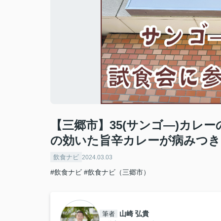
【三郷市】35(サンゴ―)カレ
の効いた旨辛カレーが病みつき
飲食ナビ
2024.03.03
#飲食ナビ
#飲食ナビ（三郷市）
山崎 弘貴
筆者