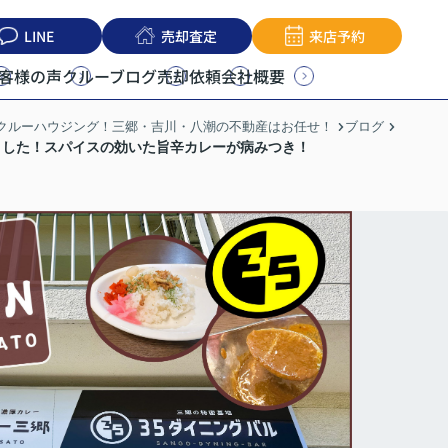
LINE
売却査定
来店予約
客様の声
クルーブログ
売却依頼
会社概要
うクルーハウジング！三郷・吉川・八潮の不動産はお任せ！
ブログ
きました！スパイスの効いた旨辛カレーが病みつき！