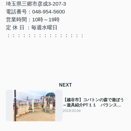
埼玉県三郷市彦成3-207-3
電話番号：048-954-5600
営業時間：10時～19時
定 休 日 ：毎週水曜日
：：：：：：：：：：：：：：：
NEXT
【越谷市】コバトンの森で遊ぼう
～遊具紹介PT１１ バランスス
トーン
2019.03.04