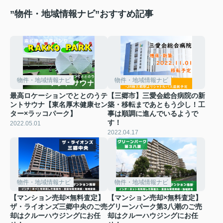
”物件・地域情報ナビ”おすすめ記事
物件・地域情報ナビ
物件・地域情報ナビ
最高ロケーションでととのうテ
【三郷市】三愛会総合病院の新
ントサウナ【東名厚木健康セン
築・移転まであともう少し！工
ター×ラッコパーク】
事は順調に進んでいるようで
す！
2022.05.01
2022.04.17
物件・地域情報ナビ
物件・地域情報ナビ
【マンション売却×無料査定】
【マンション売却×無料査定】
ザ・ライオンズ三郷中央のご売
グリーンパーク第3八潮のご売
却はクルーハウジングにお任
却はクルーハウジングにお任